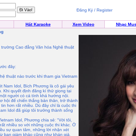
Đăng Ký / Register
Hát Karaoke
Xem Video
Nhạc Mus
ng
 trường Cao đẳng Văn hóa Nghệ thuật
rước đây:
hệ thuật nào trước khi tham gia Vietnam
ệt Nam Idol, Bích Phương là cô gái yêu
. Khi quyết định đăng kí thử giọng tại
 một người có cá tính khá hướng nội.
cơ hội để chiến thắng bản thân, trở thành
in hơn rất nhiều. Dù đây chỉ là cuộc thi
am Idol đã giúp tôi trưởng thành sống
ietnam Idol, Phương chia sẻ: “Với tôi,
rất nhiều so với những cuộc thi khác. Ở
iều sự quan tâm, những lời nhận xét
 từ ban giám khảo cũng như khán giả.