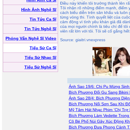
Hình Ảnh Ca Sĩ
Điều này khiến tôi trưởng thành lên rấ
Tôi nhận rõ những điểm mạnh, điểm y
Hình Ảnh Nghệ Sĩ
cách biểu diễn trên sân khấu và luôn 
từng vòng thi. Tính quyết liệt của cuộc
Tin Tức Ca Sĩ
cảm động vì tình yêu khán giả đã dà
của mọi người chính là tiêu chí để tô
Tin Tức Nghệ Sĩ
viên rất lớn với tôi. Tôi sẽ cố gắng hế
Phỏng Vấn Nghệ Sĩ Video
Source: giaitri.vnexpress
Tiểu Sử Ca Sĩ
Tiểu Sử Nhạc Sĩ
Tiểu Sử Nghệ Sĩ
Ảnh Sao 19/6: Chi Pu Mừng Sinh
Bích Phương Đổi Gu Sang Bikini
Ảnh Sao 28/4: Bích Phương Diện
Bích Phương Nổi Sơn Sau Khi Đ
Mỹ Tâm Hát Nhạc Phim 'Chị Trợ 
Bích Phương Làm Vedette Trong 
Cô Bé Phố Núi Gây Xúc Động Kh
Bích Phương Đưa Phong Cảnh T