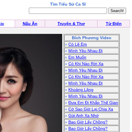
Tìm Tiểu Sử Ca Sĩ
ic
Nấu Ăn
Truyện & Thơ
Từ Điển
Bích Phương Video
»
Có Lẽ Em
»
Mình Yêu Nhau Đi
»
Em Muốn
»
Có Khi Nào Rời Xa
»
Mình Yêu Nhau Đi
»
Có Khi Nào Rời Xa
»
Mình Yêu Nhau Đi
»
Khoảng Lặng
»
Mình Yêu Nhau Đi
»
Đưa Em Đi Khắp Thế Gian
»
Cớ Sao Giờ Lại Chia Xa
»
Gửi Anh Xa Nhớ
»
Bao Giờ Lấy Chồng?
»
Bao Giờ Lấy Chồng?