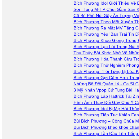
Bích Phương Idol Giới Thiệu Vẻ
Sơn Tùng M-TP Chui Gầm Sân K
Cô Bé Phố Núi Gây Ấn Tượng Với
Bích Phương Theo Mốt Xuyên Th
Bích Phương Ra Mắt MV Tặng C
Bích Phương Yêu 'Bạn Trai Tin 
Bích Phương Khoe Giọng Trong 
Bích Phương Lạc Lối Trong Núi 
Thu Thủy Bật Khóc Nhớ Về Nhữn
Bích Phương Hóa Thành Cừu Tr
Bích Phương Thử Nghiệm Phong
Bích Phương: 'Tôi Từng Bị Lừa K
Bích Phương Gợi Cảm Hơn Tron
Những Bộ Đôi Quản Lý - Ca Si
3 Mỹ Nhân Vpop Cứ Tung Bài Hát 
Bích Phương Lập Hattrick Tại Zi
Hình Ảnh Thay Đổi Gây Chú Ý C
Bích Phương Idol Bị Mẹ Hối Thú
Bích Phương Tiếp Tục Khiến Fan
Bùi Bích Phương – Công Chúa Mớ
Bùi Bích Phương khéo khoe chân
Bích Phương Lần Đầu Lên Tiếng