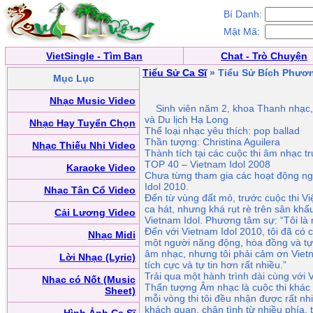
Bí Danh:
Mật Mã:
VietSingle - Tìm Bạn
Chat - Trò Chuyện
Tiểu Sử Ca Sĩ
» Tiểu Sử Bích Phươ
Mục Lục
Nhạc Music Video
Sinh viên năm 2, khoa Thanh nhạc,
và Du lịch Hạ Long
Nhạc Hay Tuyển Chọn
Thể loại nhạc yêu thích: pop ballad
Thần tượng: Christina Aguilera
Nhạc Thiếu Nhi Video
Thành tích tại các cuộc thi âm nhạc t
TOP 40 – Vietnam Idol 2008
Karaoke Video
Chưa từng tham gia các hoạt động ng
Idol 2010.
Nhạc Tân Cổ Video
Đến từ vùng đất mỏ, trước cuộc thi Vi
ca hát, nhưng khá rụt rè trên sân khấu
Cải Lương Video
Vietnam Idol. Phương tâm sự: “Tôi là
Đến với Vietnam Idol 2010, tôi đã có 
Nhạc Midi
một người năng động, hòa đồng và tự t
âm nhạc, nhưng tôi phải cảm ơn Vietn
Lời Nhạc (Lyric)
tích cực và tự tin hơn rất nhiều.”
Trải qua một hành trình dài cùng với V
Nhạc có Nốt (Music
Thấn tượng Âm nhạc là cuộc thi khác 
Sheet)
mỗi vòng thi tôi đều nhận được rất nh
khách quan, chân tình từ nhiều phía,