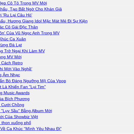
 Đẹp Cô Tô Trong MV Mới
hấu, Tạo Bất Ngờ Cho Khán Giả
 'Ru Lại Câu Hò'
ấu, Hương Giang Idol Mặc Mát Mẻ Đi Sự Kiện
ác Cô Gái Độc Thân
Đồn' Của Vũ Ngọc Anh Trong MV
Khúc Ca Xuân
Rừng Đà Lạt
g Trở Ngại Khi Làm MV
ong MV Mới
 Cách Retro
hi Mới Vào Nghề'
g Âm Nhạc
̃ Gắn Bó Đáng Ngưỡng Mộ Của Vpop
Là Khiến Fan "Lụi Tim"
ng Music Awards
ủa Bích Phương
c Cưới Chồng
 "Lụy Sầu" Bằng Album Mới
i Của Showbiz Việt
 thon xuống phố
 Về Ca Khúc “Mình Yêu Nhau Đi”