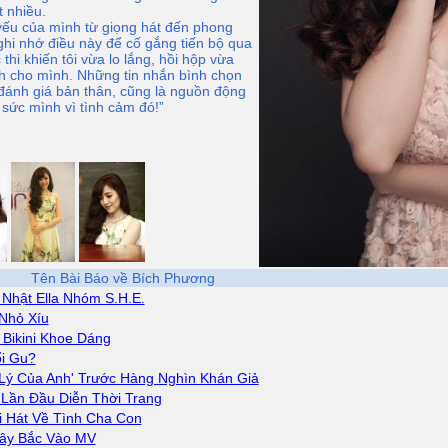
t nhiều.
ếu của mình từ giọng hát đến phong
ghi nhớ điều này để cố gắng tiến bộ qua
 thi khiến tôi vừa lo lắng, hồi hộp vừa
nh cho mình. Những tin nhắn bình chọn
i đánh giá bản thân, cũng là nguồn động
t sức mình vì tình cảm đó!”
Tên Bài Báo về Bích Phương
 Nhật Ella Nhóm S.H.E.
 Nhỏ Xíu
 Bikini Khoe Dáng
ổi Gu?
Lý Của Anh' Trước Hàng Nghìn Khán Giả
Lần Đầu Diễn Thời Trang
i Hát Về Tình Cha Con
ây Bắc Vào MV