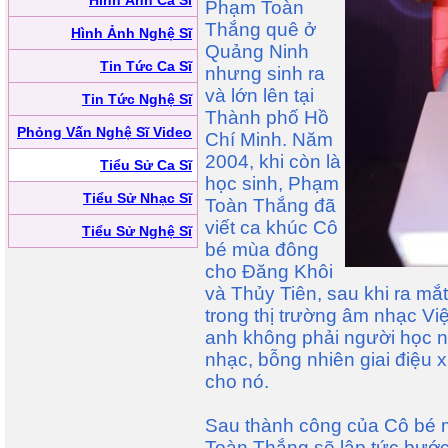
Hình Ảnh Ca Sĩ
Phạm Toàn
Thắng quê ở
Hình Ảnh Nghệ Sĩ
Quảng Ninh
Tin Tức Ca Sĩ
nhưng sinh ra
và lớn lên tại
Tin Tức Nghệ Sĩ
Thành phố Hồ
Phỏng Vấn Nghệ Sĩ Video
Chí Minh. Năm
2004, khi còn là
Tiểu Sử Ca Sĩ
học sinh, Phạm
Tiểu Sử Nhạc Sĩ
Toàn Thắng đã
viết ca khúc Cô
Tiểu Sử Nghệ Sĩ
bé mùa đông
cho Đăng Khôi
và Thủy Tiên, sau khi ra mắt
trong thị trường âm nhạc V
anh không phải người học n
nhạc, bỗng nhiên giai điệu x
cho nó.
Sau thành công của Cô bé 
Toàn Thắng sẽ lập tức bước