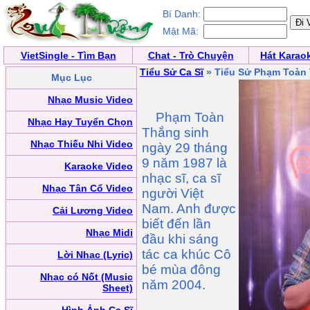
Bí Danh:
Mật Mã:
VietSingle - Tìm Bạn
Chat - Trò Chuyện
Hát Karao
Tiểu Sử Ca Sĩ
» Tiểu Sử Phạm Toàn
Mục Lục
Nhạc Music Video
Phạm Toàn
Nhạc Hay Tuyển Chọn
Thắng sinh
Nhạc Thiếu Nhi Video
ngày 29 tháng
9 năm 1987 là
Karaoke Video
nhạc sĩ, ca sĩ
Nhạc Tân Cổ Video
người Việt
Nam. Anh được
Cải Lương Video
biết đến lần
Nhạc Midi
đầu khi sáng
tác ca khúc Cô
Lời Nhạc (Lyric)
bé mùa đông
Nhạc có Nốt (Music
năm 2004.
Sheet)