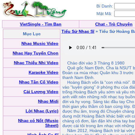
Bí Danh:
Mật Mã:
VietSingle - Tìm Bạn
Chat - Trò Chuyện
Tiểu Sử Nhạc Sĩ
» Tiểu Sử Hoàng B
Mục Lục
Nhạc Music Video
Nhạc Hay Tuyển Chọn
Nhạc Thiếu Nhi Video
Chào đời vào 3 Tháng 8 1980
Quê gốc Nam Định, Cha là NSƯT bi
Karaoke Video
Đoàn ca múa nhạc Quân khu 3 trước k
thanh Nam Định.
Nhạc Tân Cổ Video
Hoàng Bách vốn là “con nhà nòi”. B
vào “luyện giọng” ở phòng thu của đài,
Cải Lương Video
trống.Hoàng Bách yêu sớm và yêu nhiề
anh viết nên những nốt nhạc tuy buồn
Nhạc Midi
đời và hy vọng. Sáng tác đầu tay Cho 
thời gian yêu thầm cô bạn cùng lớp. Đ
Lời Nhạc (Lyric)
được thu âm, trong đó Chuyện chàng 
dung một Hoàng Bách khác biệt với cá
Nhạc có Nốt (Music
chàng cô đơn, lận đận khi chia tay 
Sheet)
được cái tôi trong âm nhạc với những
Năm 2012, Hoàng Bách trở lại với n