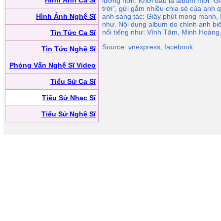
Hình Ảnh Ca Sĩ
lưỡng hơn. Khởi đầu là album mới “G
trời”, gửi gắm nhiều chia sẻ của anh 
Hình Ảnh Nghệ Sĩ
anh sáng tác: Giây phút mong manh, D
như. Nội dung album do chính anh biê
nổi tiếng như: Vĩnh Tâm, Minh Hoàng,
Tin Tức Ca Sĩ
Source: vnexpress, facebook
Tin Tức Nghệ Sĩ
Phỏng Vấn Nghệ Sĩ Video
Tiểu Sử Ca Sĩ
Tiểu Sử Nhạc Sĩ
Tiểu Sử Nghệ Sĩ