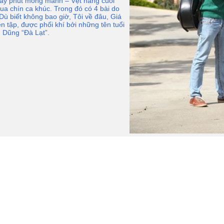
iây phút mong manh – Vệt nắng cuối
qua chín ca khúc. Trong đó có 4 bài do
ù biết không bao giờ, Tôi về đâu, Giá
n tập, được phối khí bởi những tên tuổi
 Dũng “Đà Lạt”.