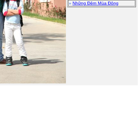
»
Những Đêm Mùa Đông