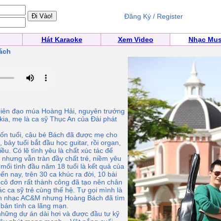
Đăng Ký / Register
Hát Karaoke
Xem Video
Nhạc Mus
ách
ên đạo múa Hoàng Hải, nguyên trưởng
ia, mẹ là ca sỹ Thục An của Đài phát
ốn tuổi, cậu bé Bách đã được mẹ cho
 bảy tuổi bắt đầu học guitar, rồi organ,
u. Có lẽ tình yêu là chất xúc tác để
 nhưng vẫn tràn đầy chất trẻ, niềm yêu
mối tình đầu năm 18 tuổi là kết quả của
ến nay, trên 30 ca khúc ra đời, 10 bài
cô đơn rất thành công đã tạo nên chân
c ca sỹ trẻ cùng thế hệ. Tự gọi mình là
ban nhạc AC&M nhưng Hoàng Bách đã tìm
 bản tình ca lãng mạn.
hững dự án dài hơi và được đầu tư kỹ