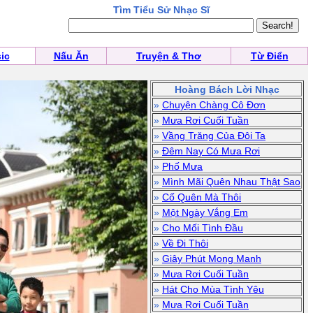
Tìm Tiểu Sử Nhạc Sĩ
ic
Nấu Ăn
Truyện & Thơ
Từ Điển
Hoàng Bách Lời Nhạc
»
Chuyện Chàng Cô Đơn
»
Mưa Rơi Cuối Tuần
»
Vầng Trăng Của Đôi Ta
»
Đêm Nay Có Mưa Rơi
»
Phố Mưa
»
Mình Mãi Quên Nhau Thật Sao
»
Cố Quên Mà Thôi
»
Một Ngày Vắng Em
»
Cho Mối Tình Đầu
»
Về Đi Thôi
»
Giây Phút Mong Manh
»
Mưa Rơi Cuối Tuần
»
Hát Cho Mùa Tình Yêu
»
Mưa Rơi Cuối Tuần