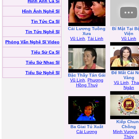
Hình Ảnh Ca Sĩ
Hình Ảnh Nghệ Sĩ
Tin Tức Ca Sĩ
Cải Lương Tuồng
Bí Mật Tại B
Tin Tức Nghệ Sĩ
Xưa
Viện
Vũ Linh
,
Tài Linh
Vũ Linh
Phỏng Vấn Nghệ Sĩ Video
Tiểu Sử Ca Sĩ
Tiểu Sử Nhạc Sĩ
Tiểu Sử Nghệ Sĩ
Để Mất Cái 
Bậc Thầy Tán Gái
Vàng
Vũ Linh
,
Phương
Vũ Linh
,
Tha
Hồng Thuỷ
Ngân
Kiếp Chun
Ba Giai Tú Xuất
Chồng
Cải Lương
Minh Vương
Thủy