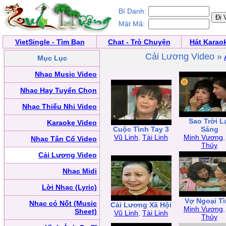
Bí Danh:
Mật Mã:
VietSingle - Tìm Bạn
Chat - Trò Chuyện
Hát Karao
Cải Lương Video »
Mục Lục
Nhạc Music Video
Nhạc Hay Tuyển Chọn
Nhạc Thiếu Nhi Video
Sao Trời L
Karaoke Video
Cuộc Tình Tay 3
Sáng
Vũ Linh
,
Tài Linh
Minh Vương
Nhạc Tân Cổ Video
Thủy
Cải Lương Video
Nhạc Midi
Lời Nhạc (Lyric)
Vợ Ngoại T
Nhạc có Nốt (Music
Cải Lương Xã Hội
Minh Vương
Sheet)
Vũ Linh
,
Tài Linh
Thủy