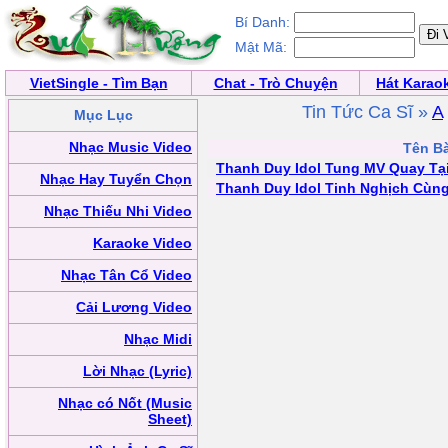
Bí Danh:
Mật Mã:
VietSingle - Tìm Bạn
Chat - Trò Chuyện
Hát Karao
Tin Tức Ca Sĩ »
A
Mục Lục
Nhạc Music Video
Tên Bà
Thanh Duy Idol Tung MV Quay Tại
Nhạc Hay Tuyển Chọn
Thanh Duy Idol Tinh Nghịch Cùng
Nhạc Thiếu Nhi Video
Karaoke Video
Nhạc Tân Cổ Video
Cải Lương Video
Nhạc Midi
Lời Nhạc (Lyric)
Nhạc có Nốt (Music
Sheet)