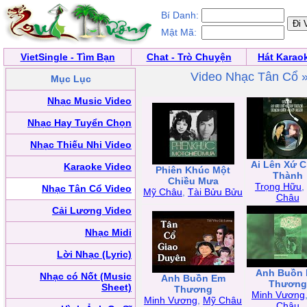
Bí Danh:
Mật Mã:
VietSingle - Tìm Bạn
Chat - Trò Chuyện
Hát Karao
Video Nhạc Tân Cổ 
Mục Lục
Nhạc Music Video
Nhạc Hay Tuyển Chọn
Nhạc Thiếu Nhi Video
Ai Lên Xứ 
Karaoke Video
Phiên Khúc Một
Thành
Chiều Mưa
Trọng Hữu
,
Nhạc Tân Cổ Video
Mỹ Châu
,
Tài Bửu Bửu
Châu
Cải Lương Video
Nhạc Midi
Lời Nhạc (Lyric)
Anh Buồn
Nhạc có Nốt (Music
Anh Buồn Em
Thương
Sheet)
Thương
Minh Vương
Minh Vương
,
Mỹ Châu
Châu