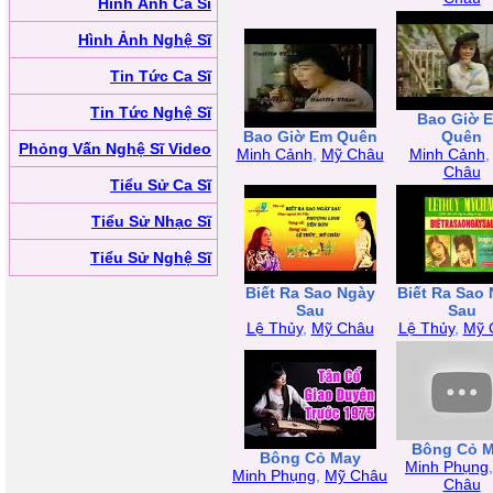
Hình Ảnh Ca Sĩ
Hình Ảnh Nghệ Sĩ
Tin Tức Ca Sĩ
Tin Tức Nghệ Sĩ
Bao Giờ 
Bao Giờ Em Quên
Quên
Phỏng Vấn Nghệ Sĩ Video
Minh Cảnh
,
Mỹ Châu
Minh Cảnh
Châu
Tiểu Sử Ca Sĩ
Tiểu Sử Nhạc Sĩ
Tiểu Sử Nghệ Sĩ
Biết Ra Sao Ngày
Biết Ra Sao
Sau
Sau
Lệ Thủy
,
Mỹ Châu
Lệ Thủy
,
Mỹ 
Bông Cỏ 
Bông Cỏ May
Minh Phụng
Minh Phụng
,
Mỹ Châu
Châu