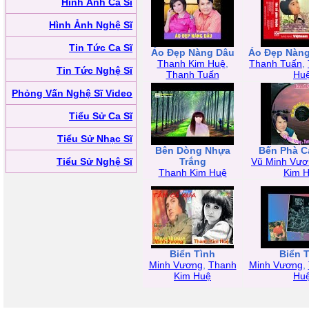
Hình Ảnh Ca Sĩ
Hình Ảnh Nghệ Sĩ
Tin Tức Ca Sĩ
Áo Đẹp Nàng Dâu
Áo Đẹp Nàng
Thanh Kim Huệ
,
Thanh Tuấn
,
Tin Tức Nghệ Sĩ
Thanh Tuấn
Hu
Phỏng Vấn Nghệ Sĩ Video
Tiểu Sử Ca Sĩ
Tiểu Sử Nhạc Sĩ
Bên Dòng Nhựa
Bến Phà C
Tiểu Sử Nghệ Sĩ
Trắng
Vũ Minh Vươ
Thanh Kim Huệ
Kim 
Biển Tình
Biển 
Minh Vương
,
Thanh
Minh Vương
,
Kim Huệ
Hu