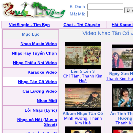
Bí Danh:
Mật Mã:
VietSingle - Tìm Bạn
Chat - Trò Chuyện
Hát Karao
Video Nhạc Tân Cổ 
Mục Lục
Nhạc Music Video
Nhạc Hay Tuyển Chọn
Nhạc Thiếu Nhi Video
Lên 5 Lên 3
Karaoke Video
Ngày Xưa H
Chí Tâm
,
Thanh Kim
Thanh Kim H
Huệ
Nhạc Tân Cổ Video
Cải Lương Video
Nhạc Midi
Lời Nhạc (Lyric)
Album Nhạc Tân Cổ
Ân Tình T
Minh Vương
,
Thanh
Hương
Nhạc có Nốt (Music
Kim Huệ
Thanh K
Sheet)