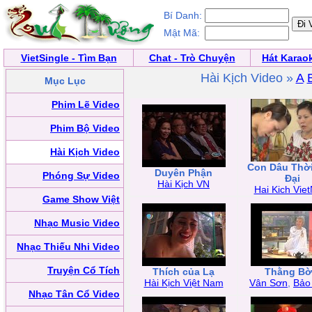
Bí Danh:
Mật Mã:
VietSingle - Tìm Bạn
Chat - Trò Chuyện
Hát Karao
Hài Kịch Video »
A
Mục Lục
Phim Lẽ Video
Phim Bộ Video
Hài Kịch Video
Con Dâu Thời
Duyên Phận
Phóng Sự Video
Đại
Hài Kịch VN
Hai Kich Vie
Game Show Việt
Nhạc Music Video
Nhạc Thiếu Nhi Video
Truyện Cổ Tích
Thích của Lạ
Thằng B
Hài Kịch Việt Nam
Vân Sơn
,
Bảo
Nhạc Tân Cổ Video