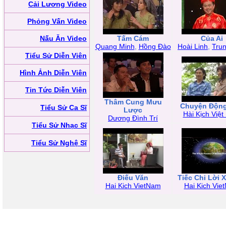
Cải Lương Video
Phỏng Vấn Video
Nấu Ăn Video
Tấm Cám
Của Ai
Quang Minh
,
Hồng Đào
Hoài Linh
,
Tru
Tiểu Sử Diễn Viên
Hình Ảnh Diễn Viên
Tin Tức Diễn Viên
Thâm Cung Mưu
Chuyện Động
Tiểu Sử Ca Sĩ
Lược
Hài Kịch Việ
Dương Đình Trí
Tiểu Sử Nhạc Sĩ
Tiểu Sử Nghệ Sĩ
Điếu Văn
Tiếc Chi Lời X
Hai Kich VietNam
Hai Kich Vie