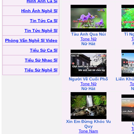
Hình Ảnh Ca Sĩ
Hình Ảnh Nghệ Sĩ
Tin Tức Ca Sĩ
Tin Tức Nghệ Sĩ
Tàu Anh Qua Núi
Tí N
Tone Nữ
T
Phỏng Vấn Nghệ Sĩ Video
Nữ Hát
Tiểu Sử Ca Sĩ
Tiểu Sử Nhạc Sĩ
Tiểu Sử Nghệ Sĩ
Người Về Cuối Phố
Liên Khú
Tone Nữ
T
Nữ Hát
N
Xin Em Đừng Khóc Vu
Quy
T
Tone Nam