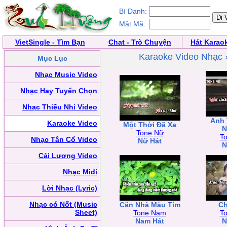
Bí Danh:
Mật Mã:
VietSingle - Tìm Bạn
Chat - Trò Chuyện
Hát Karao
Karaoke Video Nhạc
Mục Lục
Nhạc Music Video
Nhạc Hay Tuyển Chọn
Nhạc Thiếu Nhi Video
Anh 
Karaoke Video
Một Thời Đã Xa
N
Tone Nữ
T
Nhạc Tân Cổ Video
Nữ Hát
N
Cải Lương Video
Nhạc Midi
Lời Nhạc (Lyric)
Nhạc có Nốt (Music
Căn Nhà Màu Tím
C
Sheet)
Tone Nam
T
Nam Hát
N