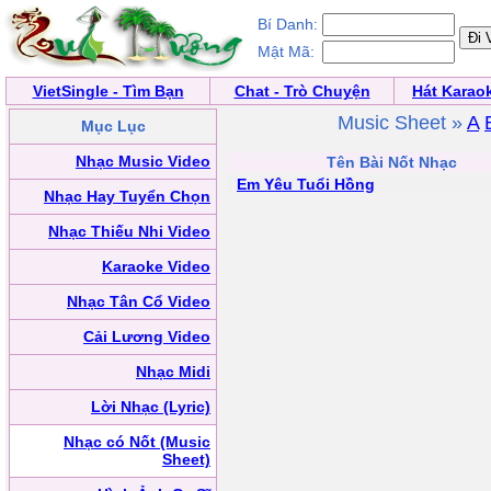
Bí Danh:
Mật Mã:
VietSingle - Tìm Bạn
Chat - Trò Chuyện
Hát Karao
Music Sheet »
A
Mục Lục
Nhạc Music Video
Tên Bài Nốt Nhạc
Em Yêu Tuổi Hồng
Nhạc Hay Tuyển Chọn
Nhạc Thiếu Nhi Video
Karaoke Video
Nhạc Tân Cổ Video
Cải Lương Video
Nhạc Midi
Lời Nhạc (Lyric)
Nhạc có Nốt (Music
Sheet)