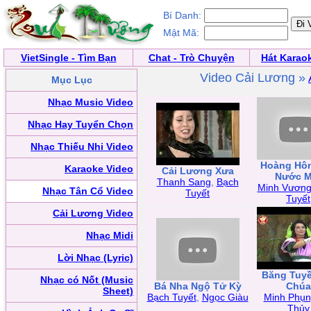
Bí Danh:
Mật Mã:
VietSingle - Tìm Bạn
Chat - Trò Chuyện
Hát Karao
Video Cải Lương »
Mục Lục
Nhạc Music Video
Nhạc Hay Tuyển Chọn
Nhạc Thiếu Nhi Video
Hoàng Hô
Karaoke Video
Cải Lương Xưa
Nước M
Thanh Sang
,
Bạch
Minh Vươn
Nhạc Tân Cổ Video
Tuyết
Tuyết
Cải Lương Video
Nhạc Midi
Lời Nhạc (Lyric)
Băng Tuy
Nhạc có Nốt (Music
Bá Nha Ngộ Tử Kỳ
Chúa
Sheet)
Bạch Tuyết
,
Ngọc Giàu
Minh Phụn
Thủy