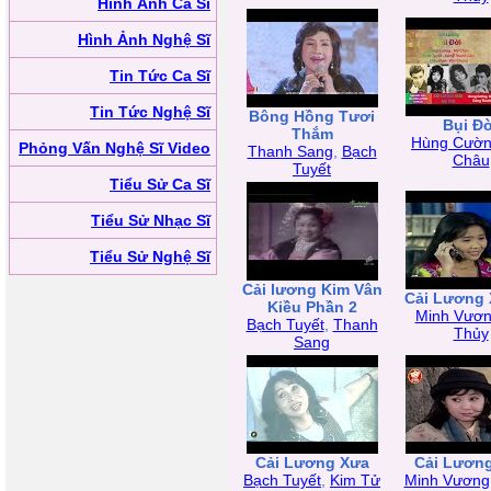
Hình Ảnh Ca Sĩ
Hình Ảnh Nghệ Sĩ
Tin Tức Ca Sĩ
Tin Tức Nghệ Sĩ
Bông Hồng Tươi
Bụi Đờ
Thắm
Hùng Cườ
Phỏng Vấn Nghệ Sĩ Video
Thanh Sang
,
Bạch
Châu
Tuyết
Tiểu Sử Ca Sĩ
Tiểu Sử Nhạc Sĩ
Tiểu Sử Nghệ Sĩ
Cải lương Kim Vân
Cải Lương 
Kiều Phần 2
Minh Vươ
Bạch Tuyết
,
Thanh
Thủy
Sang
Cải Lương Xưa
Cải Lươn
Bạch Tuyết
,
Kim Tử
Minh Vương