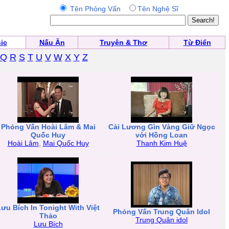
Tên Phỏng Vấn
Tên Nghệ Sĩ
ic
Nấu Ăn
Truyện & Thơ
Từ Điển
Q
R
S
T
U
V
W
X
Y
Z
Phỏng Vấn Hoài Lâm & Mai
Cải Lương Gìn Vàng Giữ Ngọc
Quốc Huy
với Hồng Loan
Hoài Lâm
,
Mai Quốc Huy
Thanh Kim Huệ
ưu Bích In Tonight With Việt
Phỏng Vấn Trung Quân Idol
Thảo
Trung Quân idol
Lưu Bích