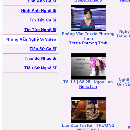
Hình Ảnh Ca Sĩ
Hình Ảnh Nghệ Sĩ
Tin Tức Ca Sĩ
Tin Tức Nghệ Sĩ
Nghệ 
Phỏng Vấn Trizzie Phương
Trạng 
Trinh
Phỏng Vấn Nghệ Sĩ Video
Trizzie Phương Trinh
Tiểu Sử Ca Sĩ
Tiểu Sử Nhạc Sĩ
Tiểu Sử Nghệ Sĩ
Nghệ 
Tôi Là | Số 25 | Ngọc Lan
Gìn V
Ngọc Lan
Lần Đầu Tôi Kể - TRƯƠNG