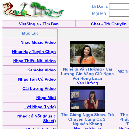
Bí Danh:
Mật Mã:
VietSingle - Tìm Bạn
Chat - Trò Chuyện
Mục Lục
Nhạc Music Video
Nhạc Hay Tuyển Chọn
Nhạc Thiếu Nhi Video
Nghệ Sĩ Văn Hường - Cải
Karaoke Video
MC Tr
Lương Gìn Vàng Giữ Ngọc
Với Hồng Loan
Nhạc Tân Cổ Video
Văn Hường
Cải Lương Video
Nhạc Midi
Lời Nhạc (Lyric)
The Giáng Ngọc Show: Trò
The
Nhạc có Nốt (Music
Chuyện Cùng Ca Sĩ
Phút
Sheet)
Nguyên Khang
T
Nguyên Khang
Hoàn