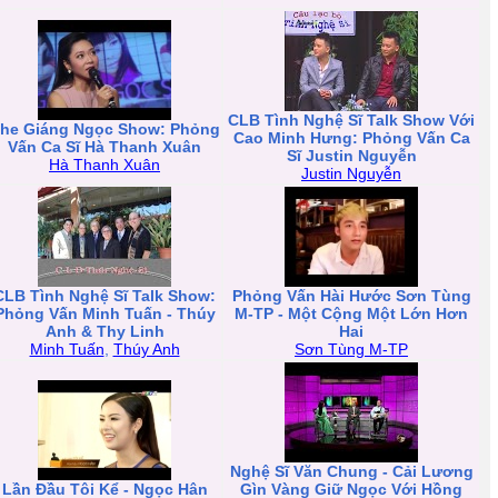
CLB Tình Nghệ Sĩ Talk Show Với
he Giáng Ngọc Show: Phỏng
Cao Minh Hưng: Phỏng Vấn Ca
Vấn Ca Sĩ Hà Thanh Xuân
Sĩ Justin Nguyễn
Hà Thanh Xuân
Justin Nguyễn
CLB Tình Nghệ Sĩ Talk Show:
Phỏng Vấn Hài Hước Sơn Tùng
Phỏng Vấn Minh Tuấn - Thúy
M-TP - Một Cộng Một Lớn Hơn
Anh & Thy Linh
Hai
Minh Tuấn
,
Thúy Anh
Sơn Tùng M-TP
Nghệ Sĩ Văn Chung - Cải Lương
Lần Đầu Tôi Kể - Ngọc Hân
Gìn Vàng Giữ Ngọc Với Hồng