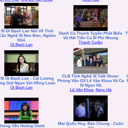
Sĩ Út Bạch Lan Nói Về Tình
Danh Ca Thanh Tuyền Phát Biểu
T
Các Nghệ Sĩ Neo Đơn, Nghèo
Và Hát Tiễn Ca Sĩ Phi Nhung
Khó
Thanh Tuyền
Út Bạch Lan
CLB Tình Nghệ Sĩ Talk Show:
Sĩ Út Bạch Lan - Cải Lương
Phỏng Vấn GS Lê Văn Khoa Và Ca
àng Giữ Ngọc Với Hồng Loan
Sĩ Ngọc Hà
Út Bạch Lan
Lê Văn Khoa
,
Ngọc Hà
Mai Quốc Huy, Bảo Chung - Cuộc
Phỏng Vấn Hoàng Oanh