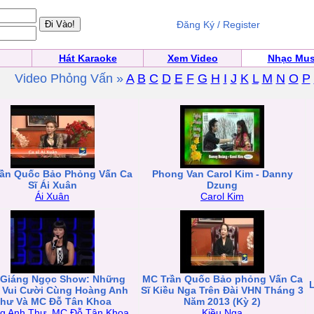
Đăng Ký / Register
Hát Karaoke
Xem Video
Nhạc Mus
Video Phỏng Vấn »
A
B
C
D
E
F
G
H
I
J
K
L
M
N
O
P
ần Quốc Bảo Phỏng Vấn Ca
Phong Van Carol Kim - Danny
Sĩ Ái Xuân
Dzung
Ái Xuân
Carol Kim
 Giáng Ngọc Show: Những
MC Trần Quốc Bảo phỏng Vấn Ca
L
 Vui Cười Cùng Hoàng Anh
Sĩ Kiều Nga Trên Đài VHN Tháng 3
hư Và MC Đỗ Tân Khoa
Năm 2013 (Kỳ 2)
g Anh Thư
,
MC Đỗ Tân Khoa
Kiều Nga