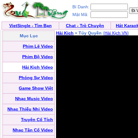
Bí Danh:
Mật Mã:
VietSingle - Tìm Bạn
Chat - Trò Chuyện
Hát Karao
Hài Kịch
» Túy Quyền
(
Hài Kịch VN
)
Mục Lục
Phim Lẽ Video
Phim Bộ Video
Hài Kịch Video
Phóng Sự Video
Game Show Việt
Nhạc Music Video
Nhạc Thiếu Nhi Video
Truyện Cổ Tích
Nhạc Tân Cổ Video