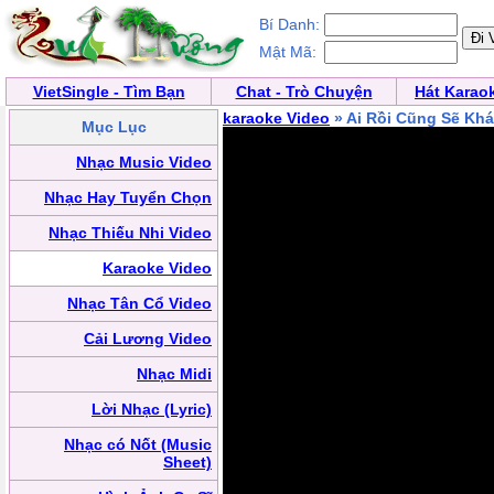
Bí Danh:
Mật Mã:
VietSingle - Tìm Bạn
Chat - Trò Chuyện
Hát Karao
karaoke Video
» Ai Rồi Cũng Sẽ Kh
Mục Lục
Nhạc Music Video
Nhạc Hay Tuyển Chọn
Nhạc Thiếu Nhi Video
Karaoke Video
Nhạc Tân Cổ Video
Cải Lương Video
Nhạc Midi
Lời Nhạc (Lyric)
Nhạc có Nốt (Music
Sheet)