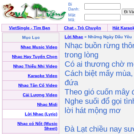
Bí
Danh:
Mật
Mã:
VietSingle - Tìm Bạn
Chat - Trò Chuyện
Hát Karao
Lời Nhạc
» Những Ngày Dấu Yêu
Mục Lục
Nhạc buồn rừng thô
Nhạc Music Video
trong lòng
Nhạc Hay Tuyển Chọn
Có ai thương chờ 
Nhạc Thiếu Nhi Video
Cách biệt mấy mùa, 
Karaoke Video
đứa
Nhạc Tân Cổ Video
Theo gió cuốn mây 
Cải Lương Video
Nghe suối đổ gọi tì
Nhạc Midi
lời hát mộng mơ
Lời Nhạc (Lyric)
Nhạc có Nốt (Music
Đà Lạt chiều nay sư
Sheet)