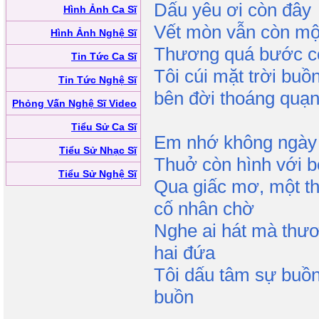
Dấu yêu ơi còn đây
Hình Ảnh Ca Sĩ
Vết mòn vẫn còn mộ
Hình Ảnh Nghệ Sĩ
Thương quá bước c
Tin Tức Ca Sĩ
Tôi cúi mặt trời buồ
Tin Tức Nghệ Sĩ
bên đời thoáng quạn
Phỏng Vấn Nghệ Sĩ Video
Tiểu Sử Ca Sĩ
Em nhớ không ngày
Tiểu Sử Nhạc Sĩ
Thuở còn hình với 
Tiểu Sử Nghệ Sĩ
Qua giấc mơ, một t
cố nhân chờ
Nghe ai hát mà thươ
hai đứa
Tôi dấu tâm sự buồn
buồn