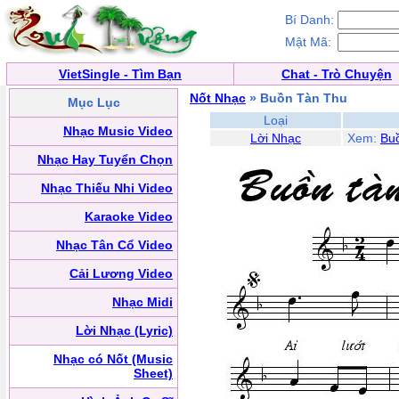
Bí Danh:
Mật Mã:
VietSingle - Tìm Bạn
Chat - Trò Chuyện
Nốt Nhạc
» Buồn Tàn Thu
Mục Lục
Loại
Nhạc Music Video
Lời Nhạc
Xem:
Bu
Nhạc Hay Tuyển Chọn
Nhạc Thiếu Nhi Video
Karaoke Video
Nhạc Tân Cổ Video
Cải Lương Video
Nhạc Midi
Lời Nhạc (Lyric)
Nhạc có Nốt (Music
Sheet)