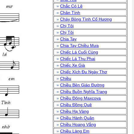
»
Chắc Có Lẽ
»
Chân Tình
»
Cháy Bỏng Tình Cố Hương
»
Chị Tôi
»
Chị Tôi
»
Chia Tay
»
Chia Tay Chiều Mưa
»
Chiếc Lá Cuối Cùng
»
Chiếc Lá Thu Phai
»
Chiếc Xe Già
»
Chiếc Xích Đu Ngày Thơ
»
Chiều
»
Chiều Bên Giáo Đường
»
Chiều Buồn Nghĩa Trang
»
Chiều Đông Maxcova
»
Chiều Đồng Quê
»
Chiều Hạ Vàng
»
Chiều Hành Quân
»
Chiều Hoang Vắng
»
Chiều Làng Em