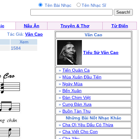
Tên Bài Nhạc
Tên Nhạc Sĩ
ic
Nấu Ăn
Truyện & Thơ
Từ Điển
Tác Giả:
Văn Cao
Văn Cao
Xem
1584
Tiểu Sử Văn Cao
»
Tiến Quân Ca
»
Mùa Xuân Đầu Tiên
»
Ngày Mùa
»
Bến Xuân
»
Đàn Chim Việt
»
Cung Đàn Xưa
»
Buồn Tàn Thu
Những Bài Nốt Nhạc Khác
»
Cha Ơi Yêu Dấu Có Thừa
»
Cha Viết Cho Con
»
Cha Yêu