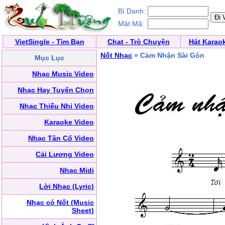
Bí Danh:
Mật Mã:
VietSingle - Tìm Bạn
Chat - Trò Chuyện
Hát Karao
Nốt Nhạc
» Cảm Nhận Sài Gòn
Mục Lục
Nhạc Music Video
Nhạc Hay Tuyển Chọn
Nhạc Thiếu Nhi Video
Karaoke Video
Nhạc Tân Cổ Video
Cải Lương Video
Nhạc Midi
Lời Nhạc (Lyric)
Nhạc có Nốt (Music
Sheet)