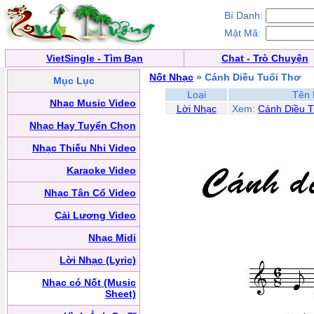
Bí Danh:
Mật Mã:
VietSingle - Tìm Bạn
Chat - Trò Chuyện
Nốt Nhạc
» Cánh Diều Tuổi Thơ
Mục Lục
Loại
Tên 
Nhạc Music Video
Lời Nhạc
Xem:
Cánh Diều T
Nhạc Hay Tuyển Chọn
Nhạc Thiếu Nhi Video
Karaoke Video
Nhạc Tân Cổ Video
Cải Lương Video
Nhạc Midi
Lời Nhạc (Lyric)
Nhạc có Nốt (Music
Sheet)