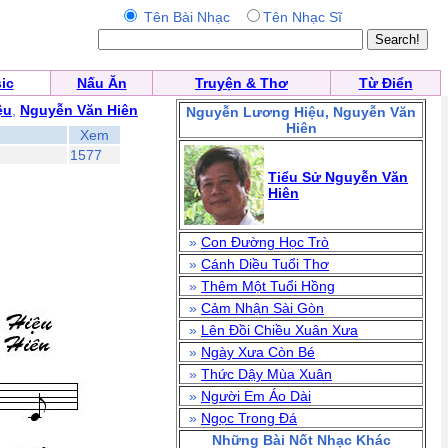
Tên Bài Nhạc
Tên Nhạc Sĩ
ic
Nấu Ăn
Truyện & Thơ
Từ Điển
ệu
,
Nguyễn Văn Hiên
Nguyễn Lương Hiệu, Nguyễn Văn
Hiên
Xem
1577
Tiểu Sử Nguyễn Văn
Hiên
»
Con Đường Học Trò
»
Cánh Diều Tuổi Thơ
»
Thêm Một Tuổi Hồng
»
Cảm Nhận Sài Gòn
»
Lên Đồi Chiều Xuân Xưa
»
Ngày Xưa Còn Bé
»
Thức Dậy Mùa Xuân
»
Người Em Áo Dài
»
Ngọc Trong Đá
Những Bài Nốt Nhạc Khác