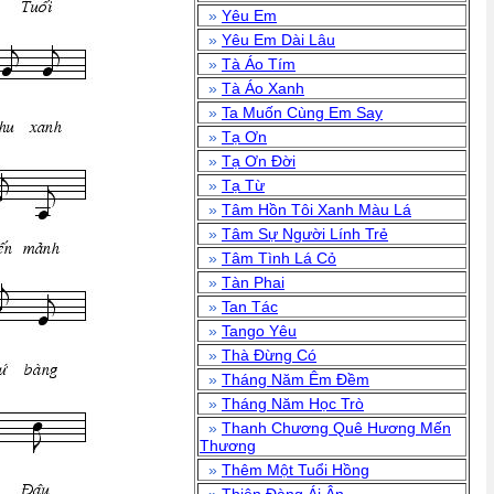
»
Yêu Em
»
Yêu Em Dài Lâu
»
Tà Áo Tím
»
Tà Áo Xanh
»
Ta Muốn Cùng Em Say
»
Tạ Ơn
»
Tạ Ơn Đời
»
Tạ Từ
»
Tâm Hồn Tôi Xanh Màu Lá
»
Tâm Sự Người Lính Trẻ
»
Tâm Tình Lá Cỏ
»
Tàn Phai
»
Tan Tác
»
Tango Yêu
»
Thà Đừng Có
»
Tháng Năm Êm Đềm
»
Tháng Năm Học Trò
»
Thanh Chương Quê Hương Mến
Thương
»
Thêm Một Tuổi Hồng