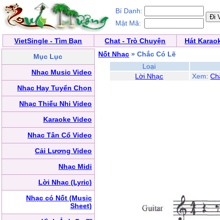
Bí Danh:
Mật Mã:
VietSingle - Tìm Bạn
Chat - Trò Chuyện
Hát Karao
Nốt Nhạc
» Chắc Có Lẽ
Mục Lục
Loại
Nhạc Music Video
Lời Nhạc
Xem:
Ch
Nhạc Hay Tuyển Chọn
Nhạc Thiếu Nhi Video
Karaoke Video
Nhạc Tân Cổ Video
Cải Lương Video
Nhạc Midi
Lời Nhạc (Lyric)
Nhạc có Nốt (Music
Sheet)