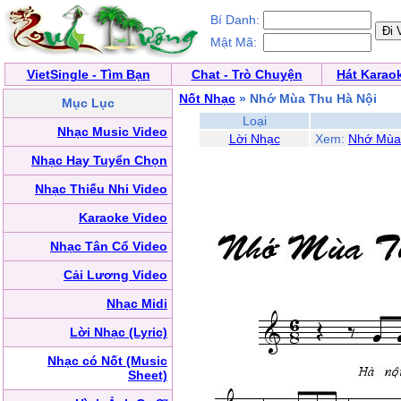
Bí Danh:
Mật Mã:
VietSingle - Tìm Bạn
Chat - Trò Chuyện
Hát Karao
Nốt Nhạc
» Nhớ Mùa Thu Hà Nội
Mục Lục
Loại
Nhạc Music Video
Lời Nhạc
Xem:
Nhớ Mùa
Nhạc Hay Tuyển Chọn
Nhạc Thiếu Nhi Video
Karaoke Video
Nhạc Tân Cổ Video
Cải Lương Video
Nhạc Midi
Lời Nhạc (Lyric)
Nhạc có Nốt (Music
Sheet)