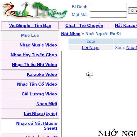
Bí Danh:
Mật Mã:
VietSingle - Tìm Bạn
Chat - Trò Chuyện
Hát Karao
Nốt Nhạc
» Nhớ Người Ra Đi
Mục Lục
Loại
Nhạc Music Video
Lời Nhạc
Xem:
Nhớ 
Nhạc Hay Tuyển Chọn
Nhạc Thiếu Nhi Video
Karaoke Video
Nhạc Tân Cổ Video
Cải Lương Video
Nhạc Midi
Lời Nhạc (Lyric)
Nhạc có Nốt (Music
Sheet)