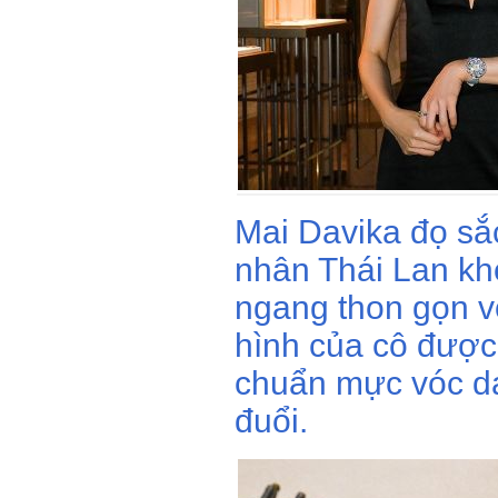
Mai Davika đọ sắ
nhân Thái Lan kho
ngang thon gọn v
hình của cô được
chuẩn mực vóc d
đuổi.