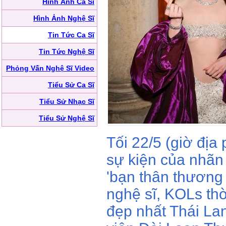
Hình Ảnh Ca Sĩ
Hình Ảnh Nghệ Sĩ
Tin Tức Ca Sĩ
Tin Tức Nghệ Sĩ
Phỏng Vấn Nghệ Sĩ Video
Tiểu Sử Ca Sĩ
Tiểu Sử Nhạc Sĩ
Tiểu Sử Nghệ Sĩ
Tối 22/5 (giờ đị
sự kiện của nhãn 
'bạn thân thương
nghệ sĩ, KOLs thờ
đẹp nhất Thái Lan