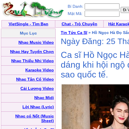
Bí Danh:
Mật Mã:
VietSingle - Tìm Bạn
Chat - Trò Chuyện
Hát Karao
Tin Tức Ca Sĩ
» Hồ Ngọc Hà Đọ Sắ
Mục Lục
Ngày Đăng: 25 Th
Nhạc Music Video
Nhạc Hay Tuyển Chọn
Ca sĩ Hồ Ngọc Hà
Nhạc Thiếu Nhi Video
dáng khi hội ngộ 
Karaoke Video
sao quốc tế.
Nhạc Tân Cổ Video
Cải Lương Video
Nhạc Midi
Lời Nhạc (Lyric)
Nhạc có Nốt (Music
Sheet)