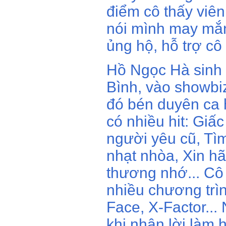
điểm cô thấy viê
nói mình may mắn
ủng hộ, hỗ trợ cô 
Hồ Ngọc Hà sinh
Bình, vào showbiz
đó bén duyên ca 
có nhiều hit: Giấ
người yêu cũ, Tì
nhạt nhòa, Xin hã
thương nhớ... Cô
nhiều chương trì
Face, X-Factor...
khi nhận lời làm