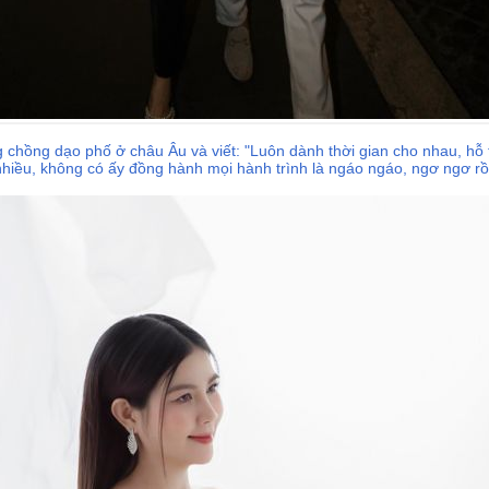
hồng dạo phố ở châu Âu và viết: "Luôn dành thời gian cho nhau, hỗ t
 nhiều, không có ấy đồng hành mọi hành trình là ngáo ngáo, ngơ ngơ rồi