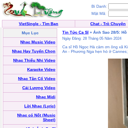
Bí Danh:
Mật Mã:
VietSingle - Tìm Bạn
Chat - Trò Chuyện
Tin Tức Ca Sĩ
» Ảnh Sao 28/5: H
Mục Lục
Ngày Đăng: 28 Tháng 05 Năm 2024
Nhạc Music Video
Ca sĩ Hồ Ngọc Hà cảm ơn ông xã Ki
Nhạc Hay Tuyển Chọn
An - Phương Nga hẹn hò ở Cannes; 
Nhạc Thiếu Nhi Video
Karaoke Video
Nhạc Tân Cổ Video
Cải Lương Video
Nhạc Midi
Lời Nhạc (Lyric)
Nhạc có Nốt (Music
Sheet)