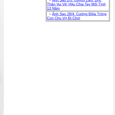
»
Ảnh Sao 2/5: Quỳnh Lam 'Độc
Thân Vui Vẻ' Hậu Chia Tay Mối Tình
13 Năm
»
Ảnh Sao 28/4: Cường Đôla Trông
Con Cho Vợ Đi Chơi