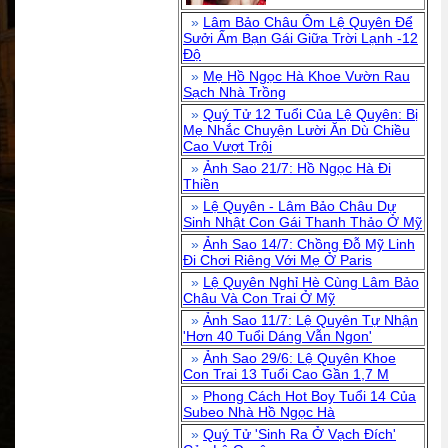
»
Lâm Bảo Châu Ôm Lệ Quyên Để
Sưởi Ấm Bạn Gái Giữa Trời Lạnh -12
Độ
»
Mẹ Hồ Ngọc Hà Khoe Vườn Rau
Sạch Nhà Trồng
»
Quý Tử 12 Tuổi Của Lệ Quyên: Bị
Mẹ Nhắc Chuyện Lười Ăn Dù Chiều
Cao Vượt Trội
»
Ảnh Sao 21/7: Hồ Ngọc Hà Đi
Thiền
»
Lệ Quyên - Lâm Bảo Châu Dự
Sinh Nhật Con Gái Thanh Thảo Ở Mỹ
»
Ảnh Sao 14/7: Chồng Đỗ Mỹ Linh
Đi Chơi Riêng Với Mẹ Ở Paris
»
Lệ Quyên Nghỉ Hè Cùng Lâm Bảo
Châu Và Con Trai Ở Mỹ
»
Ảnh Sao 11/7: Lệ Quyên Tự Nhận
'Hơn 40 Tuổi Dáng Vẫn Ngon'
»
Ảnh Sao 29/6: Lệ Quyên Khoe
Con Trai 13 Tuổi Cao Gần 1,7 M
»
Phong Cách Hot Boy Tuổi 14 Của
Subeo Nhà Hồ Ngọc Hà
»
Quý Tử 'Sinh Ra Ở Vạch Đích'