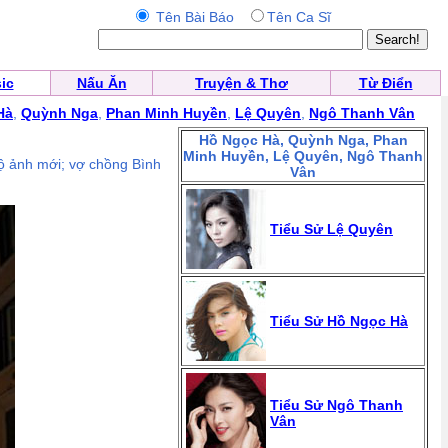
Tên Bài Báo
Tên Ca Sĩ
ic
Nấu Ăn
Truyện & Thơ
Từ Điển
Hà
,
Quỳnh Nga
,
Phan Minh Huyền
,
Lệ Quyên
,
Ngô Thanh Vân
Hồ Ngọc Hà, Quỳnh Nga, Phan
Minh Huyền, Lệ Quyên, Ngô Thanh
ộ ảnh mới; vợ chồng Bình
Vân
Tiểu Sử Lệ Quyên
Tiểu Sử Hồ Ngọc Hà
Tiểu Sử Ngô Thanh
Vân