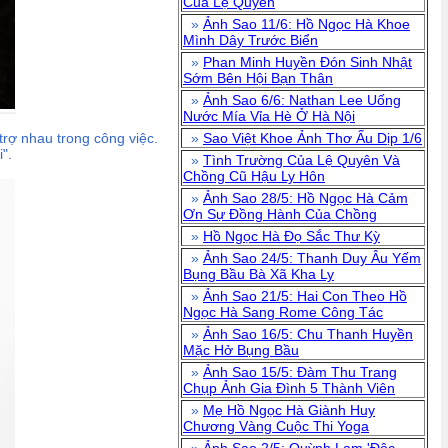
Của Lệ Quyên
»
Ảnh Sao 11/6: Hồ Ngọc Hà Khoe
Mình Dây Trước Biển
»
Phan Minh Huyền Đón Sinh Nhật
Sớm Bên Hội Bạn Thân
»
Ảnh Sao 6/6: Nathan Lee Uống
Nước Mía Vỉa Hè Ở Hà Nội
rợ nhau trong công việc.
»
Sao Việt Khoe Ảnh Thơ Ấu Dịp 1/6
".
»
Tình Trường Của Lệ Quyên Và
Chồng Cũ Hậu Ly Hôn
»
Ảnh Sao 28/5: Hồ Ngọc Hà Cảm
Ơn Sự Đồng Hành Của Chồng
»
Hồ Ngọc Hà Đọ Sắc Thư Kỳ
»
Ảnh Sao 24/5: Thanh Duy Âu Yếm
Bụng Bầu Bà Xã Kha Ly
»
Ảnh Sao 21/5: Hai Con Theo Hồ
Ngọc Hà Sang Rome Công Tác
»
Ảnh Sao 16/5: Chu Thanh Huyền
Mặc Hở Bụng Bầu
»
Ảnh Sao 15/5: Đàm Thu Trang
Chụp Ảnh Gia Đình 5 Thành Viên
»
Mẹ Hồ Ngọc Hà Giành Huy
Chương Vàng Cuộc Thi Yoga