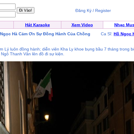
Đăng Ký / Register
Hát Karaoke
Xem Video
Nhạc Mus
ồ Ngọc Hà Cảm Ơn Sự Đồng Hành Của Chồng
Ca Sĩ:
Hồ Ngọc 
m Lý luôn đồng hành; diễn viên Kha Ly khoe bụng bầu 7 tháng trong b
Ngô Thanh Vân lên đồ đi sự kiện.