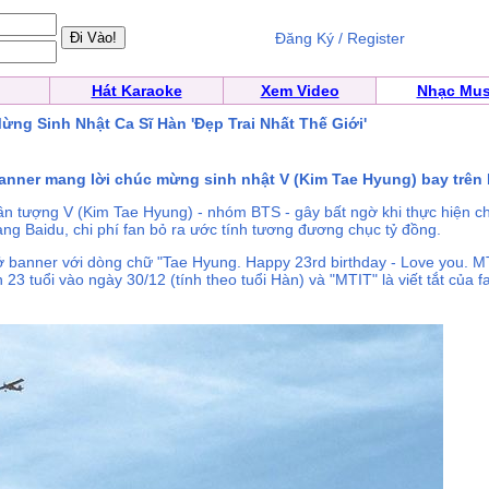
Đăng Ký / Register
Hát Karaoke
Xem Video
Nhạc Mus
ừng Sinh Nhật Ca Sĩ Hàn 'Đẹp Trai Nhất Thế Giới'
nner mang lời chúc mừng sinh nhật V (Kim Tae Hyung) bay trên b
hần tượng V (Kim Tae Hyung) - nhóm BTS - gây bất ngờ khi thực hiện 
rang Baidu, chi phí fan bỏ ra ước tính tương đương chục tỷ đồng.
 banner với dòng chữ "Tae Hyung. Happy 23rd birthday - Love you. MT
 23 tuổi vào ngày 30/12 (tính theo tuổi Hàn) và "MTIT" là viết tắt của 