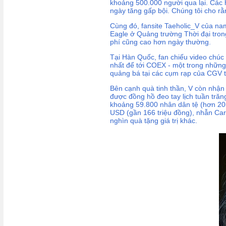
khoảng 500.000 người qua lại. Các 
ngày tăng gấp bội. Chúng tôi cho rằn
Cùng đó, fansite Taeholic_V của nam
Eagle ở Quảng trường Thời đại tron
phí cũng cao hơn ngày thường.
Tại Hàn Quốc, fan chiếu video chúc
nhất để tới COEX - một trong những 
quảng bá tại các cụm rạp của CGV t
Bên cạnh quà tinh thần, V còn nhận 
được đồng hồ đeo tay lịch tuần tră
khoảng 59.800 nhân dân tệ (hơn 205 
USD (gần 166 triệu đồng), nhẫn Cart
nghìn quà tặng giá trị khác.