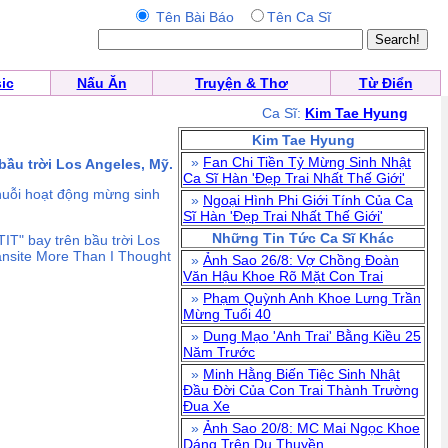
Tên Bài Báo
Tên Ca Sĩ
ic
Nấu Ăn
Truyện & Thơ
Từ Điển
Ca Sĩ:
Kim Tae Hyung
Kim Tae Hyung
»
Fan Chi Tiền Tỷ Mừng Sinh Nhật
ầu trời Los Angeles, Mỹ.
Ca Sĩ Hàn 'Đẹp Trai Nhất Thế Giới'
chuỗi hoạt động mừng sinh
»
Ngoại Hình Phi Giới Tính Của Ca
Sĩ Hàn 'Đẹp Trai Nhất Thế Giới'
Những Tin Tức Ca Sĩ Khác
IT" bay trên bầu trời Los
fansite More Than I Thought
»
Ảnh Sao 26/8: Vợ Chồng Đoàn
Văn Hậu Khoe Rõ Mặt Con Trai
»
Phạm Quỳnh Anh Khoe Lưng Trần
Mừng Tuổi 40
»
Dung Mạo 'Anh Trai' Bằng Kiều 25
Năm Trước
»
Minh Hằng Biến Tiệc Sinh Nhật
Đầu Đời Của Con Trai Thành Trường
Đua Xe
»
Ảnh Sao 20/8: MC Mai Ngọc Khoe
Dáng Trên Du Thuyền