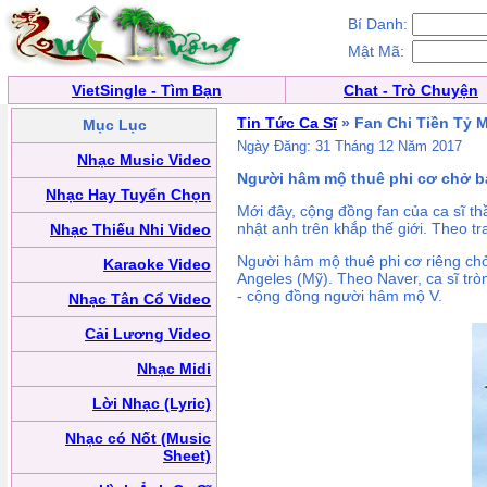
Bí Danh:
Mật Mã:
VietSingle - Tìm Bạn
Chat - Trò Chuyện
Tin Tức Ca Sĩ
» Fan Chi Tiền Tỷ M
Mục Lục
Ngày Đăng: 31 Tháng 12 Năm 2017
Nhạc Music Video
Người hâm mộ thuê phi cơ chở ba
Nhạc Hay Tuyển Chọn
Mới đây, cộng đồng fan của ca sĩ t
nhật anh trên khắp thế giới. Theo t
Nhạc Thiếu Nhi Video
Người hâm mộ thuê phi cơ riêng chở
Karaoke Video
Angeles (Mỹ). Theo Naver, ca sĩ tròn
- cộng đồng người hâm mộ V.
Nhạc Tân Cổ Video
Cải Lương Video
Nhạc Midi
Lời Nhạc (Lyric)
Nhạc có Nốt (Music
Sheet)