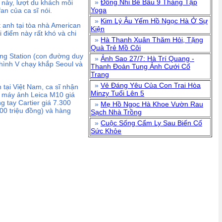
»
Đông Nhi Bế Bầu 9 Tháng Tập
 này, lượt du khách mỗi
Yoga
an của ca sĩ nói.
»
Kim Lý Âu Yếm Hồ Ngọc Hà Ở Sự
t anh tại tòa nhà American
Kiện
 điểm này rất khó và chi
»
Hà Thanh Xuân Thăm Hỏi, Tặng
Quà Trẻ Mồ Côi
ung Station (con đường duy
»
Ảnh Sao 27/7: Hà Trí Quang -
 hình V chạy khắp Seoul và
Thanh Đoàn Tung Ảnh Cưới Cổ
Trang
»
Vẻ Đáng Yêu Của Con Trai Hòa
 tại Việt Nam, ca sĩ nhận
Minzy Tuổi Lên 5
, máy ảnh Leica M10 giá
 tay Cartier giá 7.300
»
Mẹ Hồ Ngọc Hà Khoe Vườn Rau
100 triệu đồng) và hàng
Sạch Nhà Trồng
»
Cuộc Sống Cẩm Ly Sau Biến Cố
Sức Khỏe