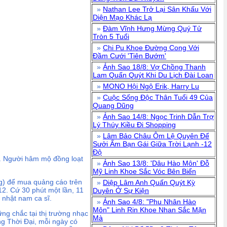
»
Nathan Lee Trở Lại Sân Khấu Với
Diện Mạo Khác Lạ
»
Đàm Vĩnh Hưng Mừng Quý Tử
Tròn 5 Tuổi
»
Chi Pu Khoe Đường Cong Với
Đầm Cưới 'Tiên Bướm'
»
Ảnh Sao 18/8: Vợ Chồng Thanh
Lam Quấn Quýt Khi Du Lịch Đài Loan
»
MONO Hội Ngộ Erik, Harry Lu
»
Cuộc Sống Độc Thân Tuổi 49 Của
Quang Dũng
»
Ảnh Sao 14/8: Ngọc Trinh Dẫn Trợ
Lý Thúy Kiều Đi Shopping
»
Lâm Bảo Châu Ôm Lệ Quyên Để
Sưởi Ấm Bạn Gái Giữa Trời Lạnh -12
Độ
n. Người hâm mộ đồng loạt
»
Ảnh Sao 13/8: 'Dâu Hào Môn' Đỗ
Mỹ Linh Khoe Sắc Vóc Bên Biển
ng) để mua quảng cáo trên
»
Diệp Lâm Anh Quấn Quýt Kỳ
12. Cứ 30 phút một lần, 11
Duyên Ở Sự Kiện
nhật nam ca sĩ.
»
Ảnh Sao 4/8: "Phu Nhân Hào
Môn" Linh Rin Khoe Nhan Sắc Mặn
ng chắc tại thị trường nhạc
Mà
g Thời Đại, mỗi ngày có