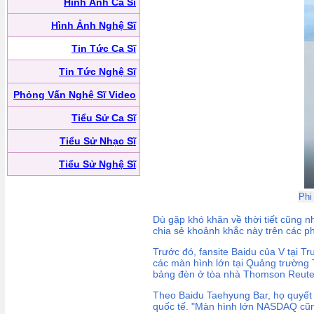
Hình Ảnh Ca Sĩ
Hình Ảnh Nghệ Sĩ
Tin Tức Ca Sĩ
Tin Tức Nghệ Sĩ
Phỏng Vấn Nghệ Sĩ Video
Tiểu Sử Ca Sĩ
Tiểu Sử Nhạc Sĩ
Tiểu Sử Nghệ Sĩ
Phi
Dù gặp khó khăn về thời tiết cũng 
chia sẻ khoảnh khắc này trên các ph
Trước đó, fansite Baidu của V tại 
các màn hình lớn tại Quảng trường 
bảng đèn ở tòa nhà Thomson Reuter
Theo Baidu Taehyung Bar, họ quyết đ
quốc tế. "Màn hình lớn NASDAQ cũn