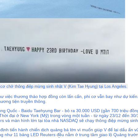
 cơ chở thông điệp mừng sinh nhật V (Kim Tae Hyung) tại Los Angeles.
như việc thương thảo hợp đồng còn lấn cấn, phi cơ vẫn bay như dự kiế
ương tiện truyền thông.
Trung Quốc - Baidu Taehyung Bar - bỏ ra 30.000 USD (gần 700 triệu đồ
Thời đại ở New York (Mỹ) trong vòng một tuần - từ ngày 23/12 đến 30/
s và màn hình lớn tại tòa nhà NASDAQ sẽ chạy thông điệp mừng sinh 
ịnh tiến hành chiến dịch quảng bá lớn vì muốn giúp V để lại dấu ấn vữ
g như 11 bảng LED Reuters đều nằm ở trung tâm giao lộ Quảng trườn