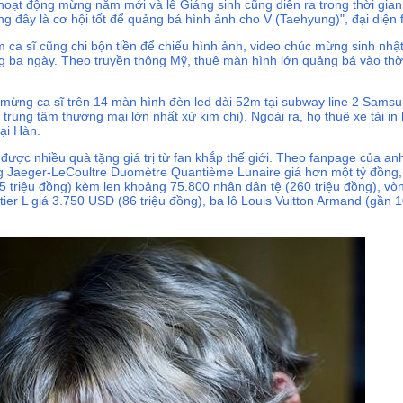
hoạt động mừng năm mới và lễ Giáng sinh cũng diễn ra trong thời gian
g đây là cơ hội tốt để quảng bá hình ảnh cho V (Taehyung)", đại diện f
 ca sĩ cũng chi bộn tiền để chiếu hình ảnh, video chúc mừng sinh nhậ
g ba ngày. Theo truyền thông Mỹ, thuê màn hình lớn quảng bá vào thời
 mừng ca sĩ trên 14 màn hình đèn led dài 52m tại subway line 2 Sams
trung tâm thương mại lớn nhất xứ kim chi). Ngoài ra, họ thuê xe tải in
ại Hàn.
được nhiều quà tặng giá trị từ fan khắp thế giới. Theo fanpage của anh
ng Jaeger‑LeCoultre Duomètre Quantième Lunaire giá hơn một tỷ đồng
triệu đồng) kèm len khoảng 75.800 nhân dân tệ (260 triệu đồng), vòng
ier L giá 3.750 USD (86 triệu đồng), ba lô Louis Vuitton Armand (gần 