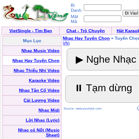
Bí
Danh:
Mật
Mã:
VietSingle - Tìm Bạn
Chat - Trò Chuyện
Hát Karao
Nhạc Hay Tuyển Chọn
» Tuyển Chọn
Mục Lục
VN
)
Nhạc Music Video
▶ Nghe Nhạc
Nhạc Hay Tuyển Chọn
Nhạc Thiếu Nhi Video
Karaoke Video
⏸ Tạm dừng
Nhạc Tân Cổ Video
Cải Lương Video
Q
Source: www.youtube.com
Nhạc Midi
Lời Nhạc (Lyric)
Nhạc có Nốt (Music
Sheet)