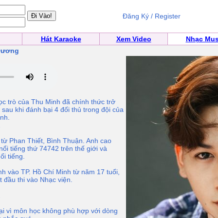
Đăng Ký / Register
Hát Karaoke
Xem Video
Nhạc Mus
 Dương
 trò của Thu Minh đã chính thức trở
au khi đánh bại 4 đối thủ trong đội của
nh.
1
từ Phan Thiết, Bình Thuận. Anh cao
i tiếng thứ 74742 trên thế giới và
i tiếng.
h vào TP. Hồ Chí Minh từ năm 17 tuổi,
t đầu thi vào Nhạc viện.
2
lại vì môn học không phù hợp với dòng