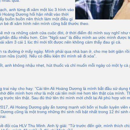
g nhắc quá.
bạch, anh từng đi xăm một lúc 3 hình vào
Ali Hoàng Dương hối hận nhất vào thời
thấy buồn buồn nên thích làm một điều gì
ạn bè đi xăm hình nên mình cũng bắt thước theo.
sẽ mở ra những cánh cửa cuộc đời, ở thời điểm đó mình suy nghĩ như 
phấn đấu nhiều hơn. Còn "Ngôi sao" là điều mình ao ước mình được tr
hải xăm 3 cái 1 lúc thì mới tốt được nên không cảm thấy đau gì cả.
 ra đường ở mấy ngày. Mình phải qua nhà bạn ở, cho mẹ bớt giận rồi 
con nữa (cười). Nếu có điều kiện thì mình sẽ đi xóa”.
t, anh không nhậu nhẹt, hút thuốc và chỉ muốn mỗi ngày có một ly cà
3
rai này cho hay: “Cái tên Ali Hoàng Dương là mình bắt đầu sử dụng từ
nhớ đến mình hơn như là một cái tên mới mẻ hơn tên thật của mình. T
g trước tên thật. Sau đủ thứ tên thì mình mới chốt lại Ali phù hợp với 
2017, Ali Hoàng Dương gây ấn tượng mạnh với bốn vị huấn luyện viên 
Dương cũng là một trong những thí sinh nổi bật nhất trong 12 thí sinh
rai.
 đội của HLV Thu Minh. Anh lý giải: “Từ trước đến giờ, mình thích chị