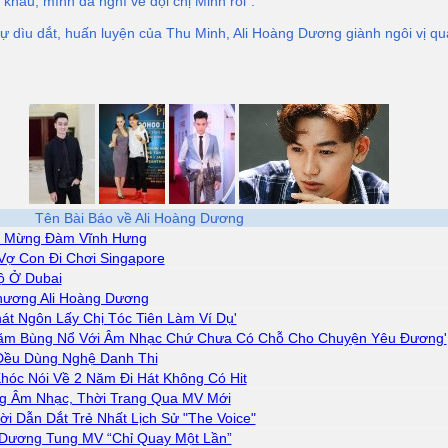
 khấu, mình đã nghĩ về đội chị Minh rồi”.
ự dìu dắt, huấn luyện của Thu Minh, Ali Hoàng Dương giành ngôi vị q
Tên Bài Báo về Ali Hoàng Dương
n Mừng Đàm Vĩnh Hưng
Vợ Con Đi Chơi Singapore
ộ Ở Dubai
Thương Ali Hoàng Dương
át Ngôn Lấy Chị Tóc Tiên Làm Ví Dụ'
 Năm Bùng Nổ Với Âm Nhạc Chứ Chưa Có Chỗ Cho Chuyện Yêu Đương'
 Đều Dùng Nghệ Danh Thi
hóc Nói Về 2 Năm Đi Hát Không Có Hit
g Âm Nhạc, Thời Trang Qua MV Mới
i Dẫn Dắt Trẻ Nhất Lịch Sử "The Voice"
 Dương Tung MV “Chỉ Quay Một Lần”