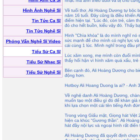
Hình Ảnh Ca Sĩ
nhạc mà anh theo đuổi và bị cho cứn
Hình Ảnh Nghệ Sĩ
Về tuổi thơ, Ali Hoàng Dương tự bộc 
năm 16 tuổi. Đây cũng là điều khiến 
điểm hiện tại. “Lúc đó, còn trẻ, cảm 
Tin Tức Ca Sĩ
đó cho hết buồn, kiểu vậy đó. Thấy b
Tin Tức Nghệ Sĩ
Hình "Chìa khóa" là do mình nghĩ nó 
sức mạnh để cho mình có nghị lực và 
Phỏng Vấn Nghệ Sĩ Video
cái cùng 1 lúc. Mình nghĩ trong đầu p
Tiểu Sử Ca Sĩ
Lúc xăm xong, mẹ mình còn đuổi mình
thấy hối hận vì hình xăm quá xấu, trẻ 
Tiểu Sử Nhạc Sĩ
Bên cạnh đó, Ali Hoàng Dương cho biế
Tiểu Sử Nghệ Sĩ
động hơn.
Hotboy Ali Hoang Duong la ai? - Anh 
Về nghệ danh Ali Hoàng Dương, chàng t
muốn tạo một điều gì đó để khán giả 
khi lựa chọn một cái tên tiếng Anh đứn
Trong vòng Giấu mặt, Giọng hát Việt 
hiện ca khúc “Gương thần”. Ali Hoàng 
hát đầy nội lực và ngoại hình rất điển t
Ali Hoàng Dương đã quyết định chọn về