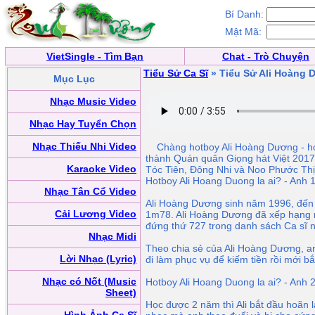
Bí Danh:
Mật Mã:
VietSingle - Tìm Bạn
Chat - Trò Chuyện
Tiểu Sử Ca Sĩ
» Tiểu Sử Ali Hoàng
Mục Lục
Nhạc Music Video
Nhạc Hay Tuyển Chọn
Nhạc Thiếu Nhi Video
Chàng hotboy Ali Hoàng Dương - học
thành Quán quân Giọng hát Việt 2017 s
Karaoke Video
Tóc Tiên, Đông Nhi và Noo Phước Thị
Hotboy Ali Hoang Duong la ai? - Anh 
Nhạc Tân Cổ Video
Ali Hoàng Dương sinh năm 1996, đến 
Cải Lương Video
1m78. Ali Hoàng Dương đã xếp hạng nổ
đứng thứ 727 trong danh sách Ca sĩ nổ
Nhạc Midi
Theo chia sẻ của Ali Hoàng Dương, an
Lời Nhạc (Lyric)
đi làm phục vụ để kiếm tiền rồi mới bắ
Nhạc có Nốt (Music
Hotboy Ali Hoang Duong la ai? - Anh 
Sheet)
Học được 2 năm thì Ali bắt đầu hoãn 