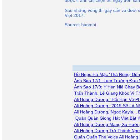
được 4 anh chị chọn thì ngay trên sân
Sau những vòng thi gay cấn và dưới s
Việt 2017.
Source: baomoi
Hồ Ngọc Hà Mặc 'Thả Rông' Đế
Ảnh Sao 17/1: Lam Trường Đưa 
Ảnh Sao 17/9: H'Hen Niê Chạy B
Trấn Thành, Lê Giang Khóc Vì 
Ali Hoàng Dương: 'Hối Hận Về Ph
Ali Hoàng Dương: '2019 Sẽ Là
Ali Hoàng Dương, Ngọc Kayla...
Quán Quân Giọng Hát Việt Bật K
Ali Hoàng Dương Mang Xu Hướn
Ali Hoàng Dương Trở Thành Ngườ
Quán Quân The Voice Ali Hoàng