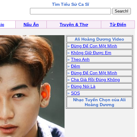
Tìm Tiểu Sử Ca Sĩ
ic
Nấu Ăn
Truyện & Thơ
Từ Điển
Ali Hoàng Dương Video
»
Đừng Để Con Một Mình
»
Không Giữ Được Em
»
Theo Anh
»
Đêm
»
Đừng Để Con Một Mình
»
Cha Già Rồi Đúng Không
»
Đừng Nói Là
»
SOS
Nhạc Tuyển Chọn của Ali
Hoàng Dương