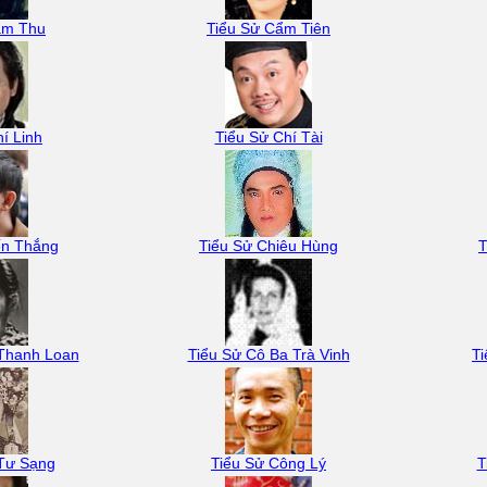
ẩm Thu
Tiểu Sử Cẩm Tiên
í Linh
Tiểu Sử Chí Tài
ến Thắng
Tiểu Sử Chiêu Hùng
T
 Thanh Loan
Tiểu Sử Cô Ba Trà Vinh
T
 Tư Sạng
Tiểu Sử Công Lý
T