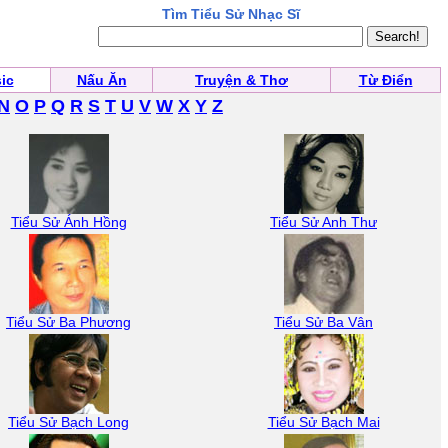
Tìm Tiểu Sử Nhạc Sĩ
ic
Nấu Ăn
Truyện & Thơ
Từ Điển
N
O
P
Q
R
S
T
U
V
W
X
Y
Z
Tiểu Sử Ánh Hồng
Tiểu Sử Anh Thư
Tiểu Sử Ba Phương
Tiểu Sử Ba Vân
Tiểu Sử Bạch Long
Tiểu Sử Bạch Mai