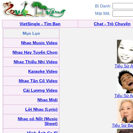
Bí Danh:
Mật Mã:
VietSingle - Tìm Bạn
Chat - Trò Chuyện
Mục Lục
Nhạc Music Video
Nhạc Hay Tuyển Chọn
Nhạc Thiếu Nhi Video
Tiểu Sử Á
Karaoke Video
Nhạc Tân Cổ Video
Cải Lương Video
Tiểu Sử A
Nhạc Midi
Lời Nhạc (Lyric)
Nhạc có Nốt (Music
Sheet)
Tiểu Sử B