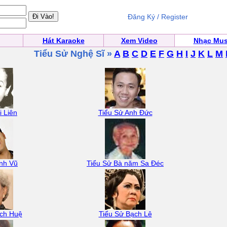
Đăng Ký / Register
Hát Karaoke
Xem Video
Nhạc Mus
Tiểu Sử Nghệ Sĩ »
A
B
C
D
E
F
G
H
I
J
K
L
M
i Liên
Tiểu Sử Anh Đức
nh Vũ
Tiểu Sử Bà năm Sa Đéc
ạch Huệ
Tiểu Sử Bạch Lê