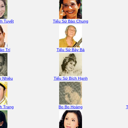
h Tuyết
Tiểu Sử Bảo Chung
ảo Trí
Tiểu Sử Bảy Bá
y Nhiêu
Tiểu Sử Bích Hạnh
h Trang
Bo Bo Hoàng
T