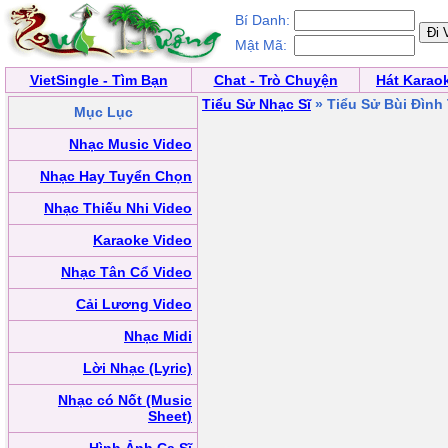
Bí Danh:
Mật Mã:
VietSingle - Tìm Bạn
Chat - Trò Chuyện
Hát Karao
Tiểu Sử Nhạc Sĩ
» Tiểu Sử Bùi Đình
Mục Lục
Nhạc Music Video
Nhạc Hay Tuyển Chọn
Nhạc Thiếu Nhi Video
Karaoke Video
Nhạc Tân Cổ Video
Cải Lương Video
Nhạc Midi
Lời Nhạc (Lyric)
Nhạc có Nốt (Music
Sheet)