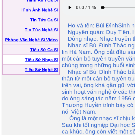
Hình Ảnh Ca Sĩ
Hình Ảnh Nghệ Sĩ
Tin Tức Ca Sĩ
Họ và tên: Bùi ĐìnhSinh n
Tin Tức Nghệ Sĩ
Nguyên quán: Duy Tiên, 
Dòng nhạc: Nhạc truyền th
Phỏng Vấn Nghệ Sĩ Video
Nhạc sĩ Bùi Đình Thảo ng
Tiểu Sử Ca Sĩ
tin Hà Nam. Ông bắt đầu sá
một cán bộ tuyên truyền vă
Tiểu Sử Nhạc Sĩ
chúng trong những buổi sinh
Tiểu Sử Nghệ Sĩ
Nhạc sĩ Bùi Đình Thảo bắt
thân từ một cán bộ tuyên tr
trên vai, ông khá gần gũi v
sinh hoạt văn nghệ ở các thô
do ông sáng tác năm 1956 
Thương Huyền trình bày có h
nói Việt Nam.
Ông là một nhạc sĩ chịu kh
Sau khi tốt nghiệp Đại học 
ca khúc, ông còn viết một số