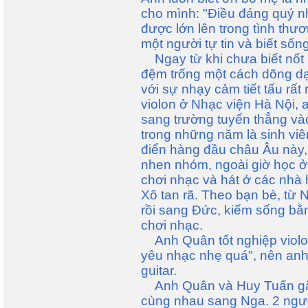
cho mình: "Điều đáng quý n
được lớn lên trong tình thươ
một người tự tin và biết số
Ngay từ khi chưa biết nốt
đệm trống một cách dõng d
với sự nhạy cảm tiết tấu rấ
violon ở Nhạc viện Hà Nội,
sang trường tuyển thẳng và
trong những năm là sinh vi
điển hàng đầu châu Âu này,
nhen nhóm, ngoài giờ học 
chơi nhạc và hát ở các nhà
Xô tan rã. Theo bạn bè, từ
rồi sang Đức, kiếm sống bằ
chơi nhạc.
Anh Quân tốt nghiệp violon
yêu nhạc nhẹ quá", nên anh
guitar.
Anh Quân và Huy Tuấn gặp 
cùng nhau sang Nga. 2 ngườ