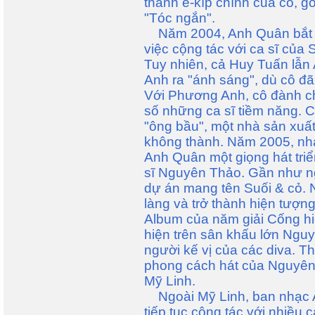
thành ê-kíp chính của cô, 
"Tóc ngắn".
Năm 2004, Anh Quân bắt đầ
việc cộng tác với ca sĩ củ
Tuy nhiên, cả Huy Tuấn lẫ
Anh ra "ánh sáng", dù cô đã
Với Phương Anh, cô đành chấ
số những ca sĩ tiềm năng. Cò
"ông bầu", một nhà sản xuất
không thành. Năm 2005, nh
Anh Quân một giọng hát tri
sĩ Nguyên Thảo. Gần như ng
dự án mang tên Suối & cỏ. 
làng và trở thành hiện tượn
Album của năm giải Cống hi
hiện trên sân khấu lớn Ng
người kế vị của các diva. T
phong cách hát của Nguyên 
Mỹ Linh.
Ngoài Mỹ Linh, ban nhạc 
tiếp tục cộng tác với nhiều