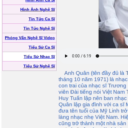
Hình Ảnh Ca Sĩ
Hình Ảnh Nghệ Sĩ
Tin Tức Ca Sĩ
Tin Tức Nghệ Sĩ
Phỏng Vấn Nghệ Sĩ Video
Tiểu Sử Ca Sĩ
Tiểu Sử Nhạc Sĩ
Tiểu Sử Nghệ Sĩ
Anh Quân (tên đầy đủ là T
tháng 10 năm 1971) là nhạc 
con trai của nhạc sĩ Trương
viên Đài tiếng nói Việt Na
Huy Tuấn lập nên ban nhạc
Quân lập gia đình với ca s
đưa tên tuổi của Mỹ Linh tr
làng nhạc nhẹ Việt Nam. Hi
cũng trở thành một nhà sản