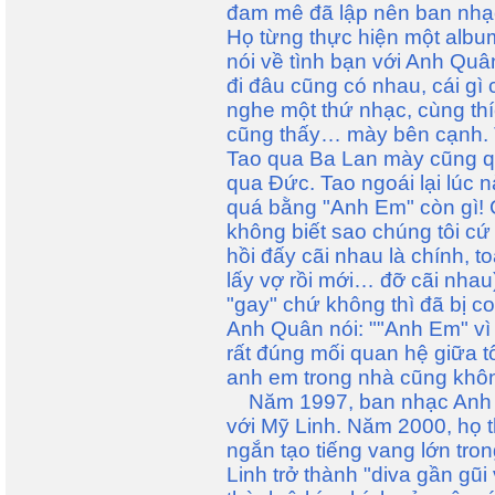
đam mê đã lập nên ban nhạ
Họ từng thực hiện một albu
nói về tình bạn với Anh Quâ
đi đâu cũng có nhau, cái gì
nghe một thứ nhạc, cùng thí
cũng thấy… mày bên cạnh.
Tao qua Ba Lan mày cũng 
qua Đức. Tao ngoái lại lúc 
quá bằng "Anh Em" còn gì! 
không biết sao chúng tôi cứ 
hồi đấy cãi nhau là chính, t
lấy vợ rồi mới… đỡ cãi nha
"gay" chứ không thì đã bị coi
Anh Quân nói: ""Anh Em" vì 
rất đúng mối quan hệ giữa tô
anh em trong nhà cũng khôn
Năm 1997, ban nhạc Anh E
với Mỹ Linh. Năm 2000, họ 
ngắn tạo tiếng vang lớn tr
Linh trở thành "diva gần gũi