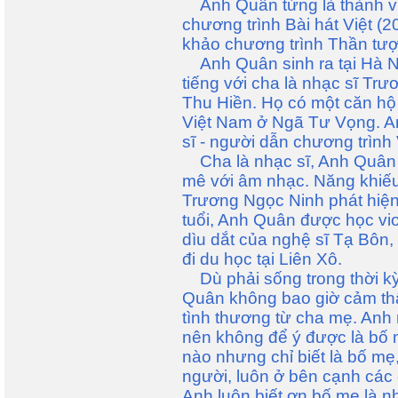
Anh Quân từng là thành vi
chương trình Bài hát Việt (
khảo chương trình Thần tượ
Anh Quân sinh ra tại Hà Nội
tiếng với cha là nhạc sĩ Tr
Thu Hiền. Họ có một căn hộ 
Việt Nam ở Ngã Tư Vọng. An
sĩ - người dẫn chương trìn
Cha là nhạc sĩ, Anh Quân
mê với âm nhạc. Năng khiế
Trương Ngọc Ninh phát hiện
tuổi, Anh Quân được học vio
dìu dắt của nghệ sĩ Tạ Bôn,
đi du học tại Liên Xô.
Dù phải sống trong thời kỳ
Quân không bao giờ cảm thấ
tình thương từ cha mẹ. Anh 
nên không để ý được là bố 
nào nhưng chỉ biết là bố mẹ,
người, luôn ở bên cạnh các c
Anh luôn biết ơn bố mẹ là 