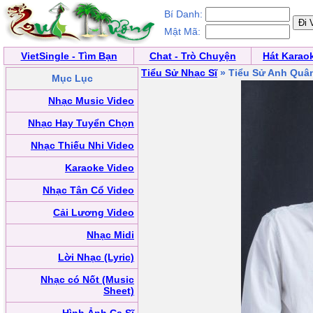
Bí Danh:
Mật Mã:
VietSingle - Tìm Bạn
Chat - Trò Chuyện
Hát Karao
Tiểu Sử Nhạc Sĩ
» Tiểu Sử Anh Quâ
Mục Lục
Nhạc Music Video
Nhạc Hay Tuyển Chọn
Nhạc Thiếu Nhi Video
Karaoke Video
Nhạc Tân Cổ Video
Cải Lương Video
Nhạc Midi
Lời Nhạc (Lyric)
Nhạc có Nốt (Music
Sheet)