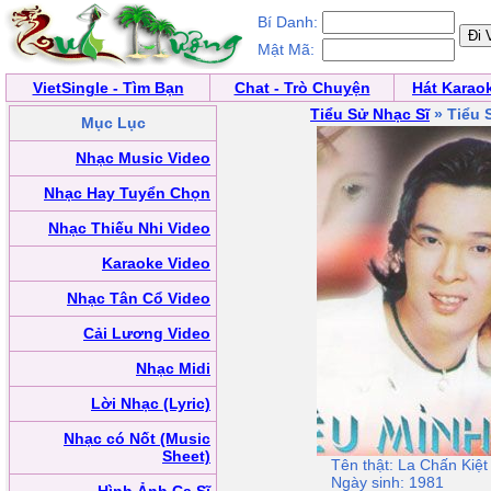
Bí Danh:
Mật Mã:
VietSingle - Tìm Bạn
Chat - Trò Chuyện
Hát Karao
Tiểu Sử Nhạc Sĩ
» Tiểu 
Mục Lục
Nhạc Music Video
Nhạc Hay Tuyển Chọn
Nhạc Thiếu Nhi Video
Karaoke Video
Nhạc Tân Cổ Video
Cải Lương Video
Nhạc Midi
Lời Nhạc (Lyric)
Nhạc có Nốt (Music
Sheet)
Tên thật: La Chấn Kiệt
Ngày sinh: 1981