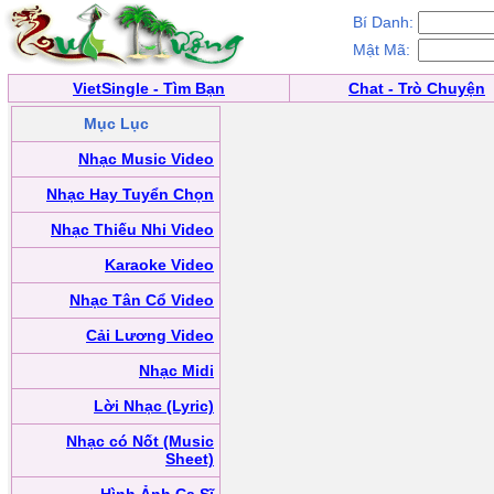
Bí Danh:
Mật Mã:
VietSingle - Tìm Bạn
Chat - Trò Chuyện
Mục Lục
Nhạc Music Video
Nhạc Hay Tuyển Chọn
Nhạc Thiếu Nhi Video
Karaoke Video
Nhạc Tân Cổ Video
Cải Lương Video
Nhạc Midi
Lời Nhạc (Lyric)
Nhạc có Nốt (Music
Sheet)