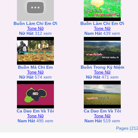
Buồn Làm Chi Em Ơi
Buồn Làm Chi Em Ơi
Tone Nữ
Tone Nữ
Nữ Hát
312 xem
Nam Hát
439 xem
Buồn Mà Chi Em
Buồn Trong Kỷ Niệm
Tone Nữ
Tone Nữ
Nữ Hát
574 xem
Nữ Hát
471 xem
Ca Dao Em Và Tôi
Ca Dao Em Và Tôi
Tone Nữ
Tone Nữ
Nam Hát
495 xem
Nam Hát
519 xem
Pages (21