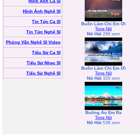
Hình Ảnh Ca Sĩ
Hình Ảnh Nghệ Sĩ
Tin Tức Ca Sĩ
Buồn Làm Chi Em Ơi
Tone Nữ
Tin Tức Nghệ Sĩ
Nữ Hát
288 xem
Phỏng Vấn Nghệ Sĩ Video
Tiểu Sử Ca Sĩ
Tiểu Sử Nhạc Sĩ
Buồn Làm Chi Em Ơi
Tiểu Sử Nghệ Sĩ
Tone Nữ
Nữ Hát
320 xem
Buông Áo Em Ra
Tone Nữ
Nữ Hát
538 xem