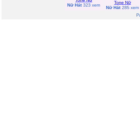
Tone Nữ
Tone Nữ
Nữ Hát
323 xem
Nữ Hát
285 xem
P