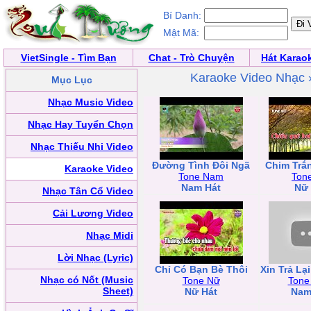
Bí Danh:
Mật Mã:
VietSingle - Tìm Bạn
Chat - Trò Chuyện
Hát Karao
Karaoke Video Nhạc
Mục Lục
Nhạc Music Video
Nhạc Hay Tuyển Chọn
Nhạc Thiếu Nhi Video
Đường Tình Đôi Ngã
Chim Trắ
Karaoke Video
Tone Nam
Ton
Nam Hát
Nữ 
Nhạc Tân Cổ Video
Cải Lương Video
Nhạc Midi
Lời Nhạc (Lyric)
Chỉ Có Bạn Bè Thôi
Xin Trả Lạ
Nhạc có Nốt (Music
Tone Nữ
Tone
Sheet)
Nữ Hát
Nam