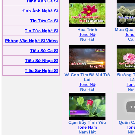
Hình Ảnh Ca Sĩ
Hình Ảnh Nghệ Sĩ
Tin Tức Ca Sĩ
Hoa Trinh
Mưa Qua 
Tin Tức Nghệ Sĩ
Tone Nữ
Tone
Nữ Hát
Cả 
Phỏng Vấn Nghệ Sĩ Video
Tiểu Sử Ca Sĩ
Tiểu Sử Nhạc Sĩ
Tiểu Sử Nghệ Sĩ
Và Con Tim Đã Vui Trở
Đường T
Lại
Lă
Tone Nữ
Ton
Nữ Hát
Nữ 
Cạm Bẫy Tình Yêu
Quên C
Tone Nam
Ton
Nam Hát
Nữ 