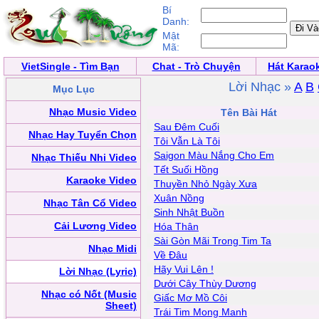
Bí
Danh:
Mật
Mã:
VietSingle - Tìm Bạn
Chat - Trò Chuyện
Hát Karao
Lời Nhạc »
A
B
Mục Lục
Nhạc Music Video
Tên Bài Hát
Sau Đêm Cuối
Nhạc Hay Tuyển Chọn
Tôi Vẫn Là Tôi
Saigon Màu Nắng Cho Em
Nhạc Thiếu Nhi Video
Tết Suối Hồng
Karaoke Video
Thuyền Nhỏ Ngày Xưa
Xuân Nồng
Nhạc Tân Cổ Video
Sinh Nhật Buồn
Cải Lương Video
Hóa Thân
Sài Gòn Mãi Trong Tim Ta
Nhạc Midi
Về Đâu
Hãy Vui Lên !
Lời Nhạc (Lyric)
Dưới Cây Thùy Dương
Nhạc có Nốt (Music
Giấc Mơ Mồ Côi
Sheet)
Trái Tim Mong Manh