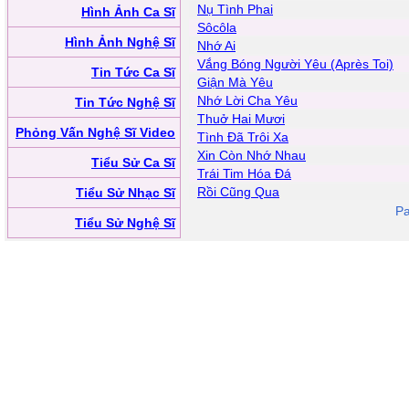
Nụ Tình Phai
Hình Ảnh Ca Sĩ
Sôcôla
Hình Ảnh Nghệ Sĩ
Nhớ Ai
Vắng Bóng Người Yêu (Après Toi)
Tin Tức Ca Sĩ
Giận Mà Yêu
Nhớ Lời Cha Yêu
Tin Tức Nghệ Sĩ
Thuở Hai Mươi
Phỏng Vấn Nghệ Sĩ Video
Tình Đã Trôi Xa
Xin Còn Nhớ Nhau
Tiểu Sử Ca Sĩ
Trái Tim Hóa Đá
Rồi Cũng Qua
Tiểu Sử Nhạc Sĩ
Pa
Tiểu Sử Nghệ Sĩ