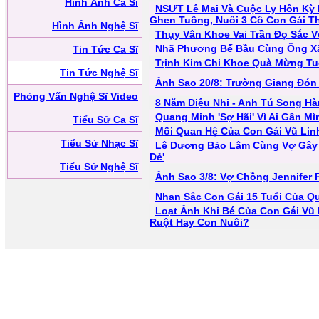
Hình Ảnh Ca Sĩ
NSƯT Lê Mai Và Cuộc Ly Hôn Kỳ 
Ghen Tuông, Nuôi 3 Cô Con Gái T
Hình Ảnh Nghệ Sĩ
Thụy Vân Khoe Vai Trần Đọ Sắc 
Nhã Phương Bế Bầu Cùng Ông Xã
Tin Tức Ca Sĩ
Trịnh Kim Chi Khoe Quà Mừng Tu
Tin Tức Nghệ Sĩ
Ảnh Sao 20/8: Trường Giang Đón
Phỏng Vấn Nghệ Sĩ Video
8 Năm Diệu Nhi - Anh Tú Song Hà
Quang Minh 'Sợ Hãi' Vì Ai Gần M
Tiểu Sử Ca Sĩ
Mối Quan Hệ Của Con Gái Vũ Lin
Tiểu Sử Nhạc Sĩ
Lê Dương Bảo Lâm Cùng Vợ Gây C
Dẻ'
Tiểu Sử Nghệ Sĩ
Ảnh Sao 3/8: Vợ Chồng Jennifer 
Nhan Sắc Con Gái 15 Tuổi Của Q
Loạt Ảnh Khi Bé Của Con Gái Vũ L
Ruột Hay Con Nuôi?