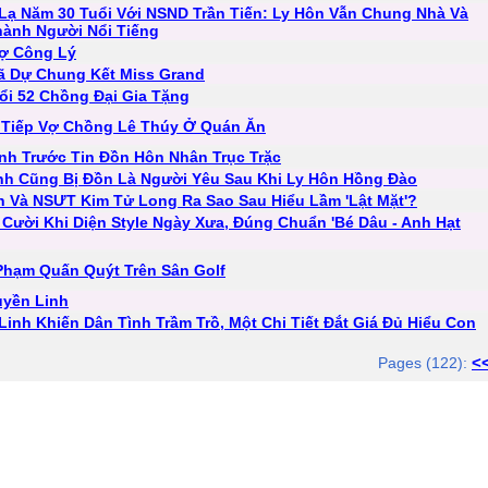
Lạ Năm 30 Tuổi Với NSND Trần Tiến: Ly Hôn Vẫn Chung Nhà Và
hành Người Nổi Tiếng
Vợ Công Lý
 Dự Chung Kết Miss Grand
ổi 52 Chồng Đại Gia Tặng
 Tiếp Vợ Chồng Lê Thúy Ở Quán Ăn
nh Trước Tin Đồn Hôn Nhân Trục Trặc
ình Cũng Bị Đồn Là Người Yêu Sau Khi Ly Hôn Hồng Đào
h Và NSƯT Kim Tử Long Ra Sao Sau Hiểu Lầm 'Lật Mặt'?
ười Khi Diện Style Ngày Xưa, Đúng Chuẩn 'Bé Dâu - Anh Hạt
Phạm Quấn Quýt Trên Sân Golf
uyền Linh
inh Khiến Dân Tình Trầm Trồ, Một Chi Tiết Đắt Giá Đủ Hiểu Con
<
Pages (122):