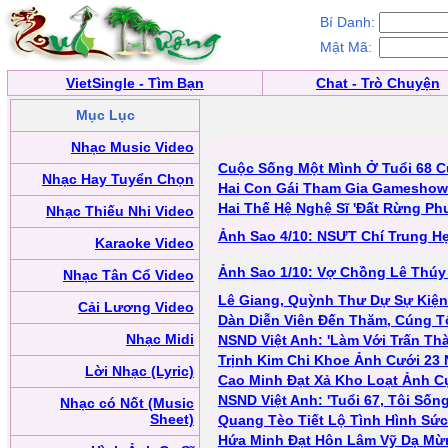
Bí Danh:
Mật Mã:
VietSingle - Tìm Bạn
Chat - Trò Chuyện
Mục Lục
Nhạc Music Video
Cuộc Sống Một Mình Ở Tuổi 68 
Nhạc Hay Tuyển Chọn
Hai Con Gái Tham Gia Gamesho
Hai Thế Hệ Nghệ Sĩ 'Đất Rừng P
Nhạc Thiếu Nhi Video
Ảnh Sao 4/10: NSƯT Chí Trung H
Karaoke Video
Ảnh Sao 1/10: Vợ Chồng Lê Thúy
Nhạc Tân Cổ Video
Lê Giang, Quỳnh Thư Dự Sự Kiện
Cải Lương Video
Dàn Diễn Viên Đến Thăm, Cúng T
Nhạc Midi
NSND Việt Anh: 'Làm Với Trấn Th
Trịnh Kim Chi Khoe Ảnh Cưới 23
Lời Nhạc (Lyric)
Cao Minh Đạt Xả Kho Loạt Ảnh C
NSND Việt Anh: 'Tuổi 67, Tôi Số
Nhạc có Nốt (Music
Sheet)
Quang Tèo Tiết Lộ Tình Hình Sứ
Hứa Minh Đạt Hôn Lâm Vỹ Dạ Mừ