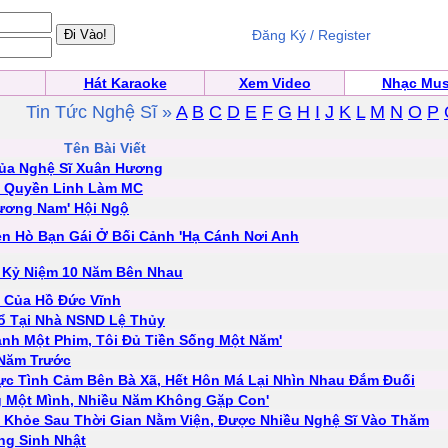
Đăng Ký / Register
Hát Karaoke
Xem Video
Nhạc Mus
Tin Tức Nghệ Sĩ »
A
B
C
D
E
F
G
H
I
J
K
L
M
N
O
P
Tên Bài Viết
Của Nghệ Sĩ Xuân Hương
w Quyền Linh Làm MC
hương Nam' Hội Ngộ
ẹn Hò Bạn Gái Ở Bối Cảnh 'Hạ Cánh Nơi Anh
 Kỷ Niệm 10 Năm Bên Nhau
 Của Hồ Đức Vĩnh
ổ Tại Nhà NSND Lệ Thủy
ành Một Phim, Tôi Đủ Tiền Sống Một Năm'
 Năm Trước
ực Tình Cảm Bên Bà Xã, Hết Hôn Má Lại Nhìn Nhau Đắm Đuối
ng Một Mình, Nhiều Năm Không Gặp Con'
c Khỏe Sau Thời Gian Nằm Viện, Được Nhiều Nghệ Sĩ Vào Thăm
ng Sinh Nhật