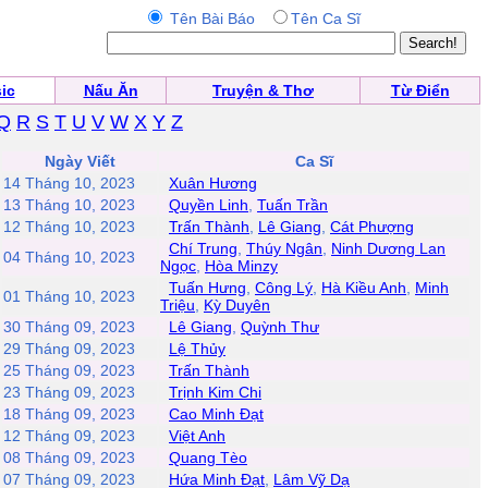
Tên Bài Báo
Tên Ca Sĩ
ic
Nấu Ăn
Truyện & Thơ
Từ Điển
Q
R
S
T
U
V
W
X
Y
Z
Ngày Viết
Ca Sĩ
14 Tháng 10, 2023
Xuân Hương
13 Tháng 10, 2023
Quyền Linh
,
Tuấn Trần
12 Tháng 10, 2023
Trấn Thành
,
Lê Giang
,
Cát Phượng
Chí Trung
,
Thúy Ngân
,
Ninh Dương Lan
04 Tháng 10, 2023
Ngọc
,
Hòa Minzy
Tuấn Hưng
,
Công Lý
,
Hà Kiều Anh
,
Minh
01 Tháng 10, 2023
Triệu
,
Kỳ Duyên
30 Tháng 09, 2023
Lê Giang
,
Quỳnh Thư
29 Tháng 09, 2023
Lệ Thủy
25 Tháng 09, 2023
Trấn Thành
23 Tháng 09, 2023
Trịnh Kim Chi
18 Tháng 09, 2023
Cao Minh Đạt
12 Tháng 09, 2023
Việt Anh
08 Tháng 09, 2023
Quang Tèo
07 Tháng 09, 2023
Hứa Minh Đạt
,
Lâm Vỹ Dạ