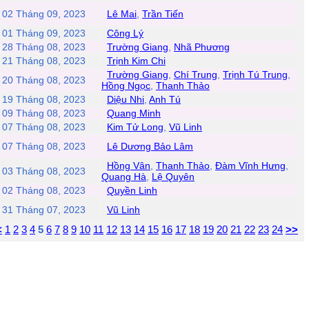
02 Tháng 09, 2023
Lê Mai
,
Trần Tiến
01 Tháng 09, 2023
Công Lý
28 Tháng 08, 2023
Trường Giang
,
Nhã Phương
21 Tháng 08, 2023
Trịnh Kim Chi
Trường Giang
,
Chí Trung
,
Trịnh Tú Trung
,
20 Tháng 08, 2023
Hồng Ngọc
,
Thanh Thảo
19 Tháng 08, 2023
Diệu Nhi
,
Anh Tú
09 Tháng 08, 2023
Quang Minh
07 Tháng 08, 2023
Kim Tử Long
,
Vũ Linh
07 Tháng 08, 2023
Lê Dương Bảo Lâm
Hồng Vân
,
Thanh Thảo
,
Đàm Vĩnh Hưng
,
03 Tháng 08, 2023
Quang Hà
,
Lệ Quyên
02 Tháng 08, 2023
Quyền Linh
31 Tháng 07, 2023
Vũ Linh
<
1
2
3
4
5
6
7
8
9
10
11
12
13
14
15
16
17
18
19
20
21
22
23
24
>>