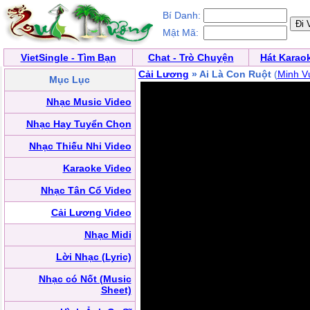
Bí Danh:
Mật Mã:
VietSingle - Tìm Bạn
Chat - Trò Chuyện
Hát Karao
Cải Lương
» Ai Là Con Ruột
(
Minh V
Mục Lục
Nhạc Music Video
Nhạc Hay Tuyển Chọn
Nhạc Thiếu Nhi Video
Karaoke Video
Nhạc Tân Cổ Video
Cải Lương Video
Nhạc Midi
Lời Nhạc (Lyric)
Nhạc có Nốt (Music
Sheet)