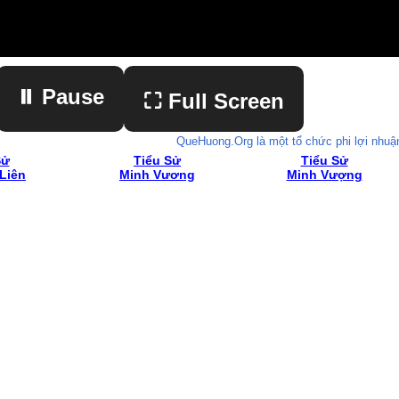
⏸ Pause
⛶ Full Screen
QueHuong.Org là một tổ chức phi lợi nhuậ
Sử
Tiểu Sử
Tiểu Sử
Liên
Minh Vương
Minh Vượng
▶ Play