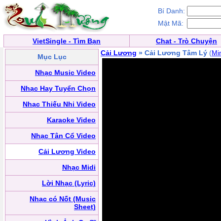
Bí Danh:
Mật Mã:
VietSingle - Tìm Bạn
Chat - Trò Chuyện
Cải Lương
» Cải Lương Tâm Lý
(
Mi
Mục Lục
Nhạc Music Video
Nhạc Hay Tuyển Chọn
Nhạc Thiếu Nhi Video
Karaoke Video
Nhạc Tân Cổ Video
Cải Lương Video
Nhạc Midi
Lời Nhạc (Lyric)
Nhạc có Nốt (Music
Sheet)