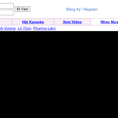
Đăng Ký / Register
Hát Karaoke
Xem Video
Nhạc Mus
nh Vương
,
Lệ Thủy
,
Phượng Liên
)