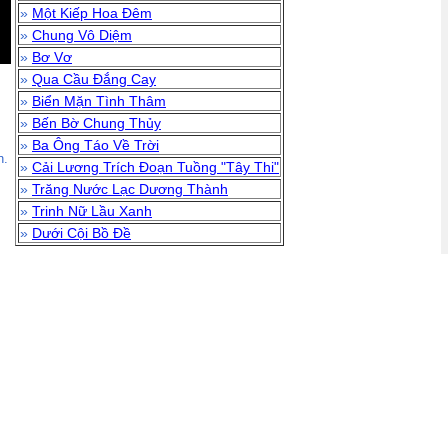
»
Một Kiếp Hoa Đêm
»
Chung Vô Diệm
»
Bơ Vơ
»
Qua Cầu Đắng Cay
»
Biển Mặn Tình Thâm
»
Bến Bờ Chung Thủy
»
Ba Ông Táo Về Trời
n.
»
Cải Lương Trích Đoạn Tuồng "Tây Thi"
»
Trăng Nước Lạc Dương Thành
»
Trinh Nữ Lầu Xanh
»
Dưới Cội Bồ Đề