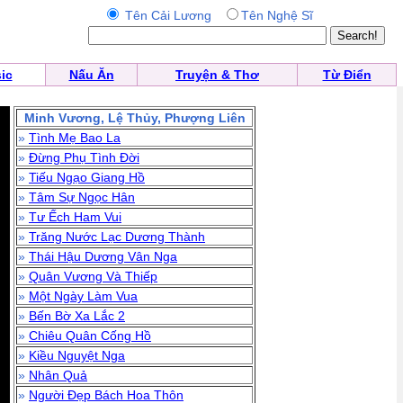
Tên Cải Lương
Tên Nghệ Sĩ
ic
Nấu Ăn
Truyện & Thơ
Từ Điển
Minh Vương, Lệ Thủy, Phượng Liên
»
Tình Mẹ Bao La
»
Đừng Phụ Tình Đời
»
Tiếu Ngạo Giang Hồ
»
Tâm Sự Ngọc Hân
»
Tư Ếch Ham Vui
»
Trăng Nước Lạc Dương Thành
»
Thái Hậu Dương Vân Nga
»
Quân Vương Và Thiếp
»
Một Ngày Làm Vua
»
Bến Bờ Xa Lắc 2
»
Chiêu Quân Cống Hồ
»
Kiều Nguyệt Nga
»
Nhân Quả
»
Người Đẹp Bách Hoa Thôn