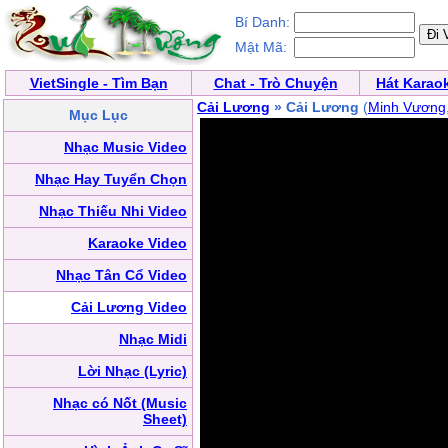
Bí Danh:
Mật Mã:
VietSingle - Tìm Bạn
Chat - Trò Chuyện
Hát Karao
Cải Lương
» Cải Lương
(
Minh Vương
Mục Lục
Nhạc Music Video
Nhạc Hay Tuyển Chọn
Nhạc Thiếu Nhi Video
Karaoke Video
Nhạc Tân Cổ Video
Cải Lương Video
Nhạc Midi
Lời Nhạc (Lyric)
Nhạc có Nốt (Music
Sheet)