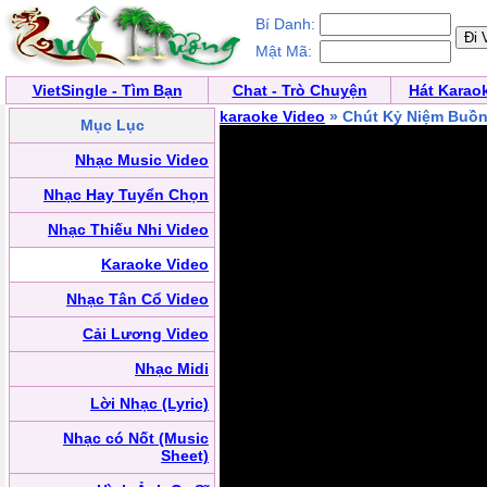
Bí Danh:
Mật Mã:
VietSingle - Tìm Bạn
Chat - Trò Chuyện
Hát Karao
karaoke Video
» Chút Kỷ Niệm Buồ
Mục Lục
Nhạc Music Video
Nhạc Hay Tuyển Chọn
Nhạc Thiếu Nhi Video
Karaoke Video
Nhạc Tân Cổ Video
Cải Lương Video
Nhạc Midi
Lời Nhạc (Lyric)
Nhạc có Nốt (Music
Sheet)