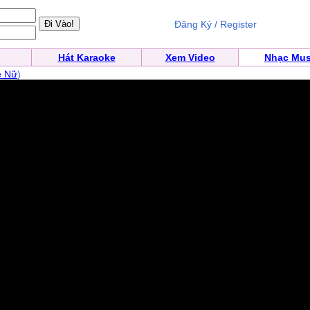
Đăng Ký / Register
Hát Karaoke
Xem Video
Nhạc Mus
 Nữ
)