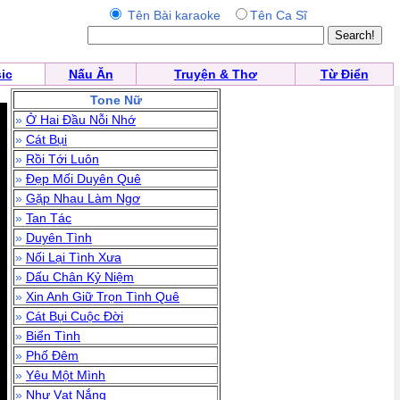
Tên Bài karaoke
Tên Ca Sĩ
ic
Nấu Ăn
Truyện & Thơ
Từ Điển
Tone Nữ
»
Ở Hai Đầu Nỗi Nhớ
»
Cát Bụi
»
Rồi Tới Luôn
»
Đẹp Mối Duyên Quê
»
Gặp Nhau Làm Ngơ
»
Tan Tác
»
Duyên Tình
»
Nối Lại Tình Xưa
»
Dấu Chân Kỷ Niệm
»
Xin Anh Giữ Trọn Tình Quê
»
Cát Bụi Cuộc Đời
»
Biển Tình
»
Phố Đêm
»
Yêu Một Mình
»
Như Vạt Nắng