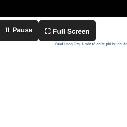
⏸ Pause
⛶ Full Screen
QueHuong.Org là một tổ chức phi lợi nhuận
▶ Play