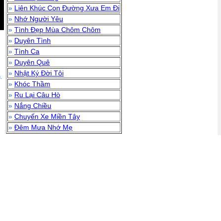
»
Liên Khúc Con Đường Xưa Em Đi
»
Nhớ Người Yêu
»
Tình Đẹp Mùa Chôm Chôm
»
Duyên Tình
»
Tình Ca
»
Duyên Quê
»
Nhật Ký Đời Tôi
.
»
Khóc Thầm
»
Ru Lại Câu Hò
»
Nắng Chiều
»
Chuyến Xe Miền Tây
»
Đêm Mưa Nhớ Mẹ