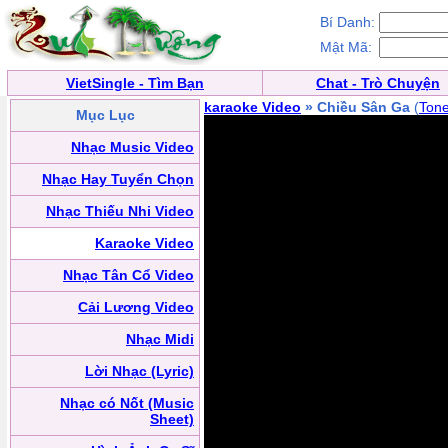
Bí Danh:
Mật Mã:
VietSingle - Tìm Bạn
Chat - Trò Chuyện
karaoke Video
» Chiều Sân Ga
(
Tone
Mục Lục
Nhạc Music Video
Nhạc Hay Tuyển Chọn
Nhạc Thiếu Nhi Video
Karaoke Video
Nhạc Tân Cổ Video
Cải Lương Video
Nhạc Midi
Lời Nhạc (Lyric)
Nhạc có Nốt (Music
Sheet)