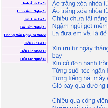
Áo trắng xóa nhòa t
Hình Ảnh Ca Sĩ
Áo trắng xóa nhòa t
Hình Ảnh Nghệ Sĩ
Chiều chưa tắt nắng
Tin Tức Ca Sĩ
Ngậm ngùi gót mềm
Tin Tức Nghệ Sĩ
Lá đưa em về, lá đổ
Phỏng Vấn Nghệ Sĩ Video
Tiểu Sử Ca Sĩ
Xin ưu tư ngày thá
Tiểu Sử Nhạc Sĩ
bay
Tiểu Sử Nghệ Sĩ
Xin cô đơn hanh tròn
Từng suối tóc ngân
Từng tiếng hát mây
Gió bay qua đường
Chiều qua công viên