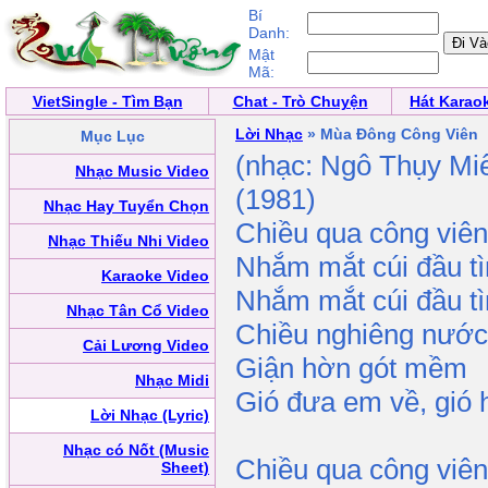
Bí
Danh:
Mật
Mã:
VietSingle - Tìm Bạn
Chat - Trò Chuyện
Hát Karao
Lời Nhạc
» Mùa Đông Công Viên
Mục Lục
(nhạc: Ngô Thụy Miê
Nhạc Music Video
(1981)
Nhạc Hay Tuyển Chọn
Chiều qua công viê
Nhạc Thiếu Nhi Video
Nhắm mắt cúi đầu t
Karaoke Video
Nhắm mắt cúi đầu t
Nhạc Tân Cổ Video
Chiều nghiêng nước
Cải Lương Video
Giận hờn gót mềm
Nhạc Midi
Gió đưa em về, gió
Lời Nhạc (Lyric)
Nhạc có Nốt (Music
Chiều qua công viê
Sheet)