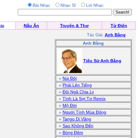
Bài Nhạc
Nhạc Sĩ
Lời Nhạc
ic
Nấu Ăn
Truyện & Thơ
Từ Điển
Tác Giả:
Anh Bằng
Anh Bằng
Tiểu Sử Anh Bằng
»
Núi Đôi
»
Phải Lên Tiếng
»
Đôi Ngã Chia Ly
»
Tình Là Sợi Tơ Remix
»
Mộ Đời
»
Người Tính Mùa Đông
»
Tango Di Vãng
»
Sao Không Đến
»
Bóng Đêm