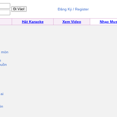
Đăng Ký / Register
Hát Karaoke
Xem Video
Nhạc Mus
u mòn
n
buồn
h
ai
ồn