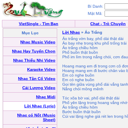
Bí Danh:
Mật Mã:
VietSingle - Tìm Bạn
Chat - Trò Chuyện
Lời Nhạc
» Áo Trắng
Mục Lục
Áo trắng vờn bay, phố dài thật dài
Nhạc Music Video
Áo bay nhẹ trong khu phố trống trải
Áo trắng chiều hôm
Nhạc Hay Tuyển Chọn
Phố buồn thật buồn
Phố im lìm trong nắng chói, cơn đa
Nhạc Thiếu Nhi Video
Hoang mang em đi trong cơn cô đơ
Karaoke Video
Hoang mang em đi bước chân vào 
Em có nghe buồn
Nhạc Tân Cổ Video
Em có nghe buồn
Gọi tên giữa vùng phố dài vắng tan
Cải Lương Video
Nắng chói mông mênh
Nhạc Midi
Tóc xõa bờ vai, phố dài thật dài
Phố yên lặng trong hoang vắng nhớ 
Lời Nhạc (Lyric)
Áo trắng chiều hôm
Bước buồn thật buồn
Nhạc có Nốt (Music
Cúi vai lặng nghe giá rét len trong h
Sheet)