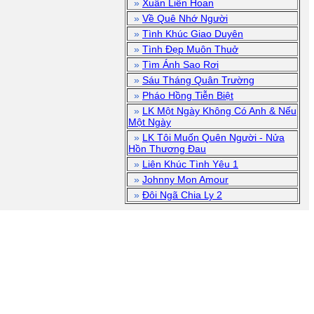
»
Xuân Liên Hoan
»
Về Quê Nhớ Người
»
Tình Khúc Giao Duyên
»
Tình Đẹp Muôn Thuở
»
Tìm Ánh Sao Rơi
»
Sáu Tháng Quân Trường
»
Pháo Hồng Tiễn Biệt
»
LK Một Ngày Không Có Anh & Nếu
Một Ngày
»
LK Tôi Muốn Quên Người - Nửa
Hồn Thương Đau
»
Liên Khúc Tình Yêu 1
»
Johnny Mon Amour
»
Đôi Ngã Chia Ly 2