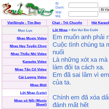
Bí
Danh:
Mật
Mã:
VietSingle - Tìm Bạn
Chat - Trò Chuyện
Hát Karao
Lời Nhạc
» Em Vui Em Cười
Mục Lục
Em muốn anh phải n
Nhạc Music Video
Cuộc tình chúng ta m
Nhạc Hay Tuyển Chọn
nuối
Nhạc Thiếu Nhi Video
Là những xót xa mà 
Karaoke Video
làm đôi ta cách xa.
Nhạc Tân Cổ Video
Em đã sai lầm vì em 
Cải Lương Video
của ta.
Nhạc Midi
Lời Nhạc (Lyric)
Chính em đã xóa dấu
Nhạc có Nốt (Music
đánh mất hết
Sheet)