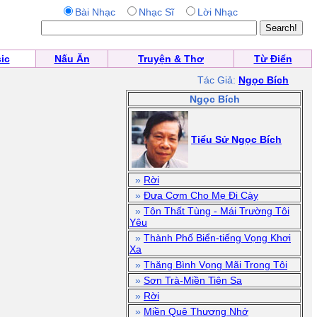
Bài Nhạc
Nhạc Sĩ
Lời Nhạc
ic
Nấu Ăn
Truyện & Thơ
Từ Điển
Tác Giả:
Ngọc Bích
Ngọc Bích
Tiểu Sử Ngọc Bích
»
Rời
»
Đưa Cơm Cho Mẹ Đi Cày
»
Tôn Thất Tùng - Mái Trường Tôi
Yêu
»
Thành Phố Biển-tiếng Vọng Khơi
Xa
»
Thăng Bình Vọng Mãi Trong Tôi
»
Sơn Trà-Miền Tiên Sa
»
Rời
»
Miền Quê Thương Nhớ