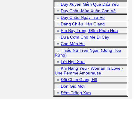
»
Duy Xuyên Miền Quê Dấu Yêu
»
Duy Châu-Mùa Xuân Con Về
»
Duy Châu Ngày Trở Về
»
Dáng Chiều Hàn Giang
»
Em Bay Trong Đêm Pháo Hoa
»
Đưa Cơm Cho Me Đi Cày
»
Con Mèo Hư
»
Thiếu Nữ Trên Ngàn (Bông Hoa
Rừng)
»
Lời Hẹn Xưa
»
Khi Nàng Yêu - Woman In Love -
Une Femme Amoureuse
»
Đôi Chim Giang Hồ
»
Đón Gió Mới
»
Đêm Trăng Xưa