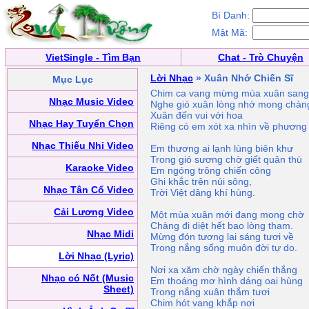
Bí Danh:
Mật Mã:
VietSingle - Tìm Bạn
Chat - Trò Chuyện
Lời Nhạc
» Xuân Nhớ Chiến Sĩ
Mục Lục
Chim ca vang mừng mùa xuân sang
Nhạc Music Video
Nghe gió xuân lòng nhớ mong chàn
Xuân đến vui với hoa
Nhạc Hay Tuyển Chọn
Riêng có em xót xa nhìn về phương t
Nhạc Thiếu Nhi Video
Em thương ai lạnh lùng biên khư
Trong gió sương chờ giết quân thù
Karaoke Video
Em ngóng trông chiến công
Ghi khắc trên núi sông,
Nhạc Tân Cổ Video
Trời Việt dâng khí hùng.
Cải Lương Video
Một mùa xuân mới đang mong chờ
Chàng đi diệt hết bao lòng tham.
Nhạc Midi
Mừng đón tương lai sáng tươi về
Trong nắng sống muôn đời tự do.
Lời Nhạc (Lyric)
Nơi xa xăm chờ ngày chiến thắng
Nhạc có Nốt (Music
Em thoáng mơ hình dáng oai hùng
Sheet)
Trong nắng xuân thắm tươi
Chim hót vang khắp nơi