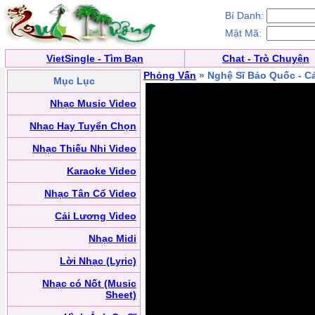
Bí Danh:
Mật Mã:
VietSingle - Tìm Bạn
Chat - Trò Chuyện
Phỏng Vấn
» Nghệ Sĩ Bảo Quốc - C
Mục Lục
Nhạc Music Video
Nhạc Hay Tuyển Chọn
Nhạc Thiếu Nhi Video
Karaoke Video
Nhạc Tân Cổ Video
Cải Lương Video
Nhạc Midi
Lời Nhạc (Lyric)
Nhạc có Nốt (Music
Sheet)