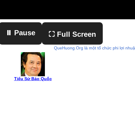
⏸ Pause
⛶ Full Screen
QueHuong.Org là một tổ chức phi lợi nhu
▶ Play
Tiểu Sử Bảo Quốc