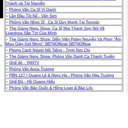
Thành và Tài Nguyễn
»
Phỏng Vấn Ca Sĩ Vi Oanh
»
Lần Đầu Tôi Kể - Vân Sơn
»
Phỏng Vấn Nhạc Sĩ , Ca Sĩ Duy Mạnh Tại Toronto
»
The Giáng Ngọc Show: Ca Sĩ Mai Thanh Sơn Nói Về
Liveshow Sắp Tới Của Mình
»
The Giáng Ngọc Show: Diễn Viên Petey Nguyễn Và Phim "Âm
Mưu Giày Gót Nhọn" SBTNOfficial SBTNOfficia
ận
»
Phong Cách Người Nổi Tiếng - Trịnh Kim Chi
»
The Giáng Ngọc Show: Phỏng Vấn Danh Ca Thanh Tuyền
»
Ghế đỏ - YANTV
»
Phỏng Vấn Anna Trương
»
PBN 127 | Quang Lê & Ngọc Hạ - Phỏng Vấn Hậu Trường
»
Ghế Đỏ - Hồ Quang Hiếu
»
Phỏng Vấn Bảo Quốc & Hồng Loan & Bảo Lộc