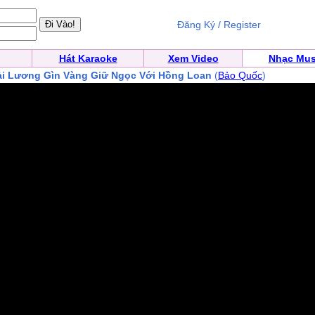
Đăng Ký / Register
Hát Karaoke
Xem Video
Nhạc Mus
ải Lương Gìn Vàng Giữ Ngọc Với Hồng Loan
(
Bảo Quốc
)