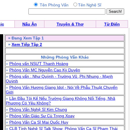
Tên Phỏng Vấn
Tên Nghệ Sĩ
ic
Nấu Ăn
Truyện & Thơ
Từ Điển
» Đang Xem Tập 1
»
Xem Tiếp Tập 2
Những Phỏng Vấn Khác
»
Phỏng vấn NSƯT Thanh Hoàng
»
Phỏng Vấn MC Nguyễn Cao Kỳ Duyên
»
Phỏng vấn : Như Quỳnh - Trường Vũ ,Phi Nhung - Mạnh
Quỳnh
»
Phỏng Vấn Hương Giang Idol - Nói Về Phẫu Thuật Chuyển
Giới
»
Lần Đầu Tôi Kể Nếu Trường Giang Không Nổi Tiếng, Nhã
Phương Có Yêu Không?
»
Phỏng Vấn Nghệ Sĩ Kim Chung
»
Phỏng Vấn Giáo Sư Cù Trọng Xoay
»
Phỏng Vấn Ca Sĩ Mai Quốc Huy
»
CLB Tình Nghệ Sĩ Talk Show: Phỏng Vấn Ca Sĩ Phạm Thái