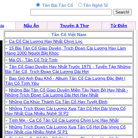
Tên Bài Tân Cổ
Tên Nghệ Sĩ
ic
Nấu Ăn
Truyện & Thơ
Từ Điển
Tân Cổ Việt Nam
»
Ca Cổ Cải Lương Hay Nhất Chọn Lọc
»
15 Bài Tân Cổ Giao Duyên, Trích Đoạn Cải Lương Hay Làm
Hàng 1000 Người Bật Khóc
»
Má Ơi - Tân Cổ Trữ Tình
»
Tân Cổ Giao Duyên Hay Nhất Trước 1975 - Tuyển Tập Những
Bài Tân Cổ, Trích Đoạn Cải Lương Dài Hơi
»
Bao Giờ Anh Đau Khổ - Album Tân Cổ Cải Lương Đặc Biệt |
Tân Cổ Tình Yêu
»
Những Bài Tân Cổ Giao Duyên Miền Tây Nam Bộ Hay Nhất -
Những Trích Đoạn Cải Lương Dài Hơi Hay Nhất
»
Những Ca Khúc Thánh Ca Tân Cổ Hay Tuyệt Đỉnh
»
Những Trích Đoạn Cải Lương Xưa,Tân Cổ Hơi Dài,Vọng Cổ
Hay Nhất Của Nhiều Nghệ Sĩ P2
»
Tình Mẹ - Ca Cổ Tân Cổ Cải Lương Chọn Lọc Hay Nhất
»
Những Trích Đoạn Cải Lương Xưa,Tân Cổ Hơi Dài,Vọng Cổ
Hay Nhất của Nhiều Nghệ Sĩ P1