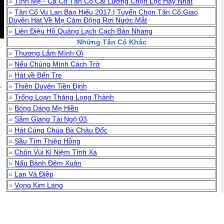
»
Tình Mẹ - Ca Cổ Tân Cổ Cải Lương Chọn Lọc Hay Nhất
»
Tân Cổ Vu Lan Báo Hiếu 2017 | Tuyển Chọn Tân Cổ Giao
Duyên Hát Về Mẹ Cảm Động Rơi Nước Mắt
»
Liên Điệu Hồ Quảng Lạch Cạch Bán Nhang
Những Tân Cổ Khác
»
Thương Lắm Mình Ơi
»
Nếu Chúng Mình Cách Trở
»
Hát về Bến Tre
.
»
Thiên Duyên Tiền Định
»
Trống Loạn Thăng Long Thành
»
Bóng Dáng Mẹ Hiền
»
Sầm Giang Tái Ngộ 03
»
Hát Cúng Chùa Bà Châu Đốc
»
Sầu Tím Thiệp Hồng
»
Chôn Vùi Kỉ Niệm Tình Xa
»
Nấu Bánh Đêm Xuân
»
Lan Và Điệp
»
Vọng Kim Lang