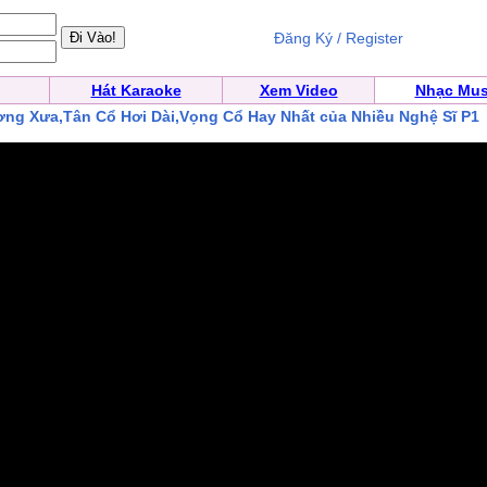
Đăng Ký / Register
Hát Karaoke
Xem Video
Nhạc Mus
ng Xưa,Tân Cổ Hơi Dài,Vọng Cổ Hay Nhất của Nhiều Nghệ Sĩ P1