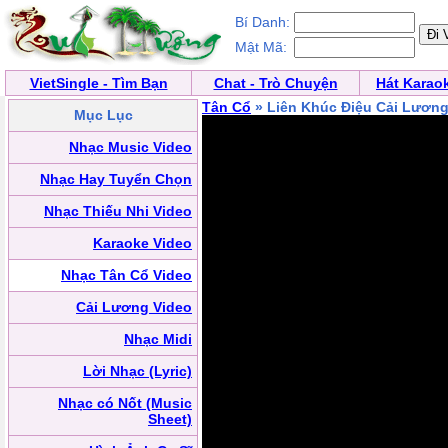
Bí Danh:
Mật Mã:
VietSingle - Tìm Bạn
Chat - Trò Chuyện
Hát Karao
Tân Cổ
» Liên Khúc Điệu Cải Lươn
Mục Lục
Nhạc Music Video
Nhạc Hay Tuyển Chọn
Nhạc Thiếu Nhi Video
Karaoke Video
Nhạc Tân Cổ Video
Cải Lương Video
Nhạc Midi
Lời Nhạc (Lyric)
Nhạc có Nốt (Music
Sheet)