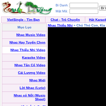
Bí Danh:
Mật Mã:
VietSingle - Tìm Bạn
Chat - Trò Chuyện
Hát Karao
Nhạc Thiếu Nhi
» Chú Thỏ Con, Kì
Mục Lục
Nhạc Music Video
Nhạc Hay Tuyển Chọn
Nhạc Thiếu Nhi Video
Karaoke Video
Nhạc Tân Cổ Video
Cải Lương Video
Nhạc Midi
Lời Nhạc (Lyric)
Nhạc có Nốt (Music
Sheet)