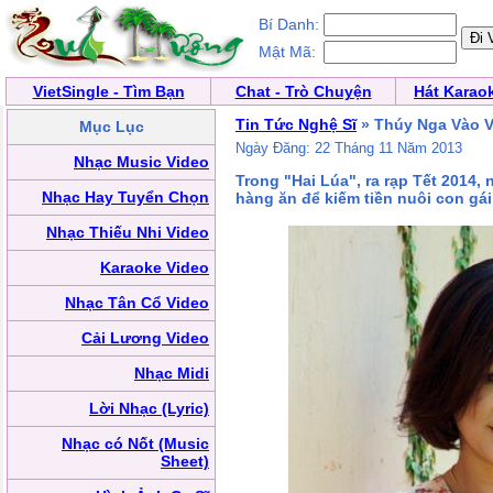
Bí Danh:
Mật Mã:
VietSingle - Tìm Bạn
Chat - Trò Chuyện
Hát Karao
Tin Tức Nghệ Sĩ
» Thúy Nga Vào V
Mục Lục
Ngày Đăng: 22 Tháng 11 Năm 2013
Nhạc Music Video
Trong "Hai Lúa", ra rạp Tết 2014,
Nhạc Hay Tuyển Chọn
hàng ăn để kiếm tiền nuôi con gái
Nhạc Thiếu Nhi Video
Karaoke Video
Nhạc Tân Cổ Video
Cải Lương Video
Nhạc Midi
Lời Nhạc (Lyric)
Nhạc có Nốt (Music
Sheet)